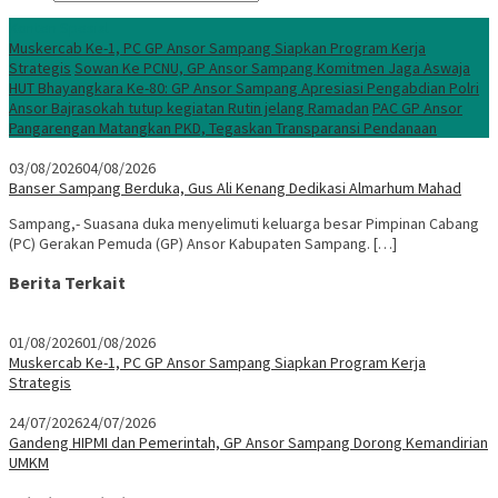
Konten Spesial
Muskercab Ke-1, PC GP Ansor Sampang Siapkan Program Kerja
Strategis
Sowan Ke PCNU, GP Ansor Sampang Komitmen Jaga Aswaja
HUT Bhayangkara Ke-80: GP Ansor Sampang Apresiasi Pengabdian Polri
Ansor Bajrasokah tutup kegiatan Rutin jelang Ramadan
PAC GP Ansor
Pangarengan Matangkan PKD, Tegaskan Transparansi Pendanaan
03/08/2026
04/08/2026
Banser Sampang Berduka, Gus Ali Kenang Dedikasi Almarhum Mahad
Sampang,- Suasana duka menyelimuti keluarga besar Pimpinan Cabang
(PC) Gerakan Pemuda (GP) Ansor Kabupaten Sampang. […]
Berita Terkait
01/08/2026
01/08/2026
Muskercab Ke-1, PC GP Ansor Sampang Siapkan Program Kerja
Strategis
24/07/2026
24/07/2026
Gandeng HIPMI dan Pemerintah, GP Ansor Sampang Dorong Kemandirian
UMKM