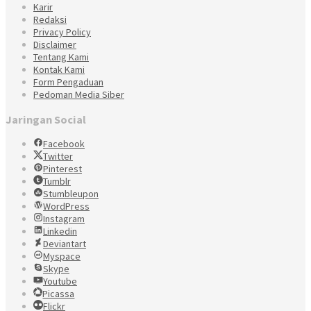
Karir
Redaksi
Privacy Policy
Disclaimer
Tentang Kami
Kontak Kami
Form Pengaduan
Pedoman Media Siber
Jaringan Social
Facebook
Twitter
Pinterest
Tumblr
Stumbleupon
WordPress
Instagram
Linkedin
Deviantart
Myspace
Skype
Youtube
Picassa
Flickr