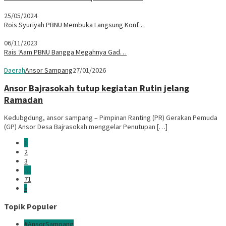
25/05/2024
Rois Syuriyah PBNU Membuka Langsung Konf…
06/11/2023
Rais ‘Aam PBNU Bangga Megahnya Gad…
Daerah
Ansor Sampang
27/01/2026
Ansor Bajrasokah tutup kegiatan Rutin jelang
Ramadan
Kedubgdung, ansor sampang – Pimpinan Ranting (PR) Gerakan Pemuda
(GP) Ansor Desa Bajrasokah menggelar Penutupan […]
1
2
3
…
71
»
Topik Populer
#AnsorSampang