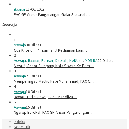
Baanar
25/06/2023
PAC GP Ansor Pangarengan Gelar Silaturah…
Aswaja
1
Aswaja
30 Dilihat
Gus Khoiron, Pimpin Tahlil Kediaman Ibun…
2
Aswaja
,
Baanar
,
Banser
,
Daerah
,
KeNUan
,
MDS RA
22 Dilihat
Mesra!, Ansor Sampang Kota Sowan Ke Pemi…
3
Aswaja
21 Dilihat
Memperingati Maulid Nabi Muhammad, PAC G…
4
Aswaja
18 Dilihat
Rawat Tradisi Aswaja An – Nahdliya…
5
Aswaja
15 Dilihat
Ngarep Barokah PAC GP Ansor Pangarengan …
Indeks
Kode Etik