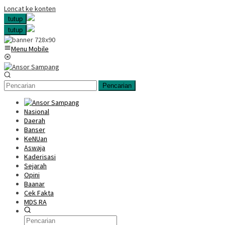
Loncat ke konten
tutup
tutup
Menu Mobile
Pencarian
Nasional
Daerah
Banser
KeNUan
Aswaja
Kaderisasi
Sejarah
Opini
Baanar
Cek Fakta
MDS RA