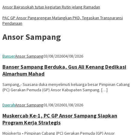
Ansor Bajrasokah tutup kegiatan Rutin jelang Ramadan
PAC GP Ansor Pangarengan Matangkan PKD, Tegaskan Transparansi
Pendanaan
Ansor Sampang
Banser
Ansor Sampang
03/08/2026
04/08/2026
Banser Sampang Berduka, Gus Ali Kenang Dedikasi
Almarhum Mahad
Sampang,- Suasana duka menyelimuti keluarga besar Pimpinan Cabang
(PC) Gerakan Pemuda (GP) Ansor Kabupaten Sampang. […]
Daerah
Ansor Sampang
01/08/2026
01/08/2026
Muskercab Ke-1, PC GP Ansor Sampang Siapkan
Program Kerja Strategis
Mojokerto • Pimpinan Cabang (PC) Gerakan Pemuda (GP) Ansor