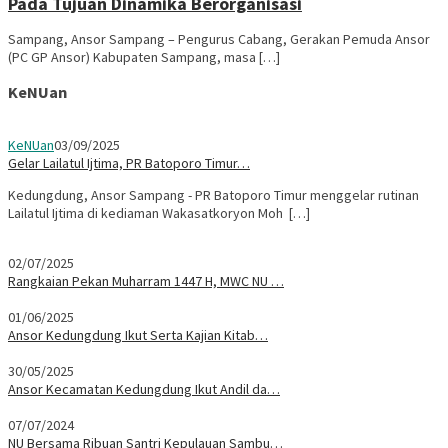
Pada Tujuan Dinamika Berorganisasi
Sampang, Ansor Sampang – Pengurus Cabang, Gerakan Pemuda Ansor
(PC GP Ansor) Kabupaten Sampang, masa […]
KeNUan
KeNUan
03/09/2025
Gelar Lailatul Ijtima, PR Batoporo Timur…
Kedungdung, Ansor Sampang - PR Batoporo Timur menggelar rutinan
Lailatul Ijtima di kediaman Wakasatkoryon Moh […]
02/07/2025
Rangkaian Pekan Muharram 1447 H, MWC NU …
01/06/2025
Ansor Kedungdung Ikut Serta Kajian Kitab…
30/05/2025
Ansor Kecamatan Kedungdung Ikut Andil da…
07/07/2024
NU Bersama Ribuan Santri Kepulauan Sambu…