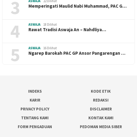
3
ASWAJA
22 Dilihat
Memperingati Maulid Nabi Muhammad, PAC G…
4
ASWAJA
18 Dilihat
Rawat Tradisi Aswaja An – Nahdliya…
5
ASWAJA
16 Dilihat
Ngarep Barokah PAC GP Ansor Pangarengan …
INDEKS
KODE ETIK
KARIR
REDAKSI
PRIVACY POLICY
DISCLAIMER
TENTANG KAMI
KONTAK KAMI
FORM PENGADUAN
PEDOMAN MEDIA SIBER