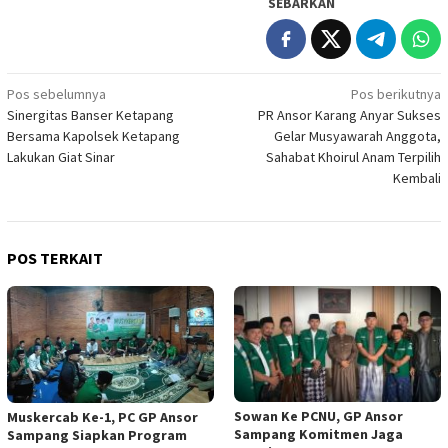
SEBARKAN
Navigasi
Pos sebelumnya
Pos berikutnya
Sinergitas Banser Ketapang
PR Ansor Karang Anyar Sukses
pos
Bersama Kapolsek Ketapang
Gelar Musyawarah Anggota,
Lakukan Giat Sinar
Sahabat Khoirul Anam Terpilih
Kembali
POS TERKAIT
Sowan Ke PCNU, GP Ansor
Muskercab Ke-1, PC GP Ansor
Sampang Komitmen Jaga
Sampang Siapkan Program