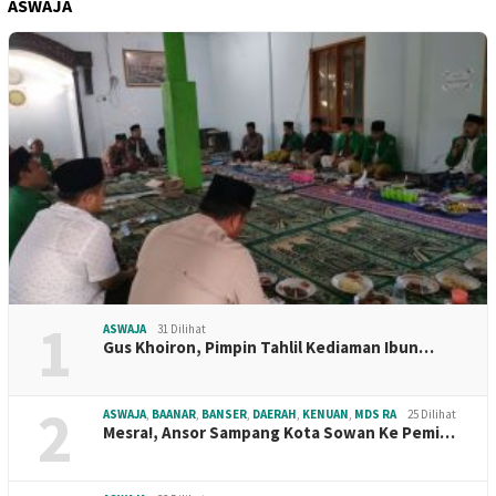
ASWAJA
1
ASWAJA
31 Dilihat
Gus Khoiron, Pimpin Tahlil Kediaman Ibun…
2
ASWAJA
,
BAANAR
,
BANSER
,
DAERAH
,
KENUAN
,
MDS RA
25 Dilihat
Mesra!, Ansor Sampang Kota Sowan Ke Pemi…