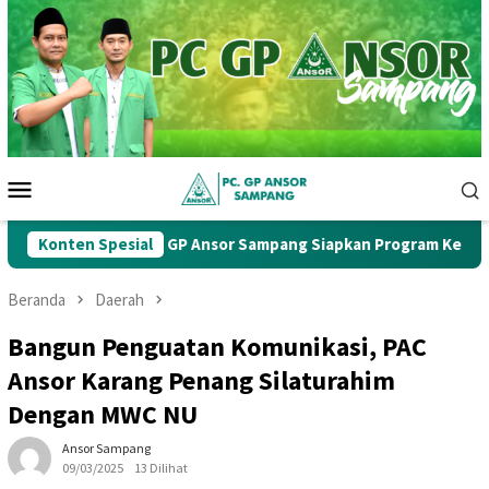
Loncat
ke
konten
Menu
Mobile
b Ke-1, PC GP Ansor Sampang Siapkan Program Kerja Strategis
Konten Spesial
Beranda
Daerah
Bangun Penguatan Komunikasi, PAC
Ansor Karang Penang Silaturahim
Dengan MWC NU
Ansor Sampang
09/03/2025
13 Dilihat