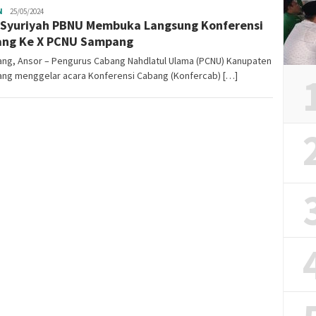
N
Ansor
25/05/2024
 Syuriyah PBNU Membuka Langsung Konferensi
Sampang
ng Ke X PCNU Sampang
ng, Ansor – Pengurus Cabang Nahdlatul Ulama (PCNU) Kanupaten
ng menggelar acara Konferensi Cabang (Konfercab) […]