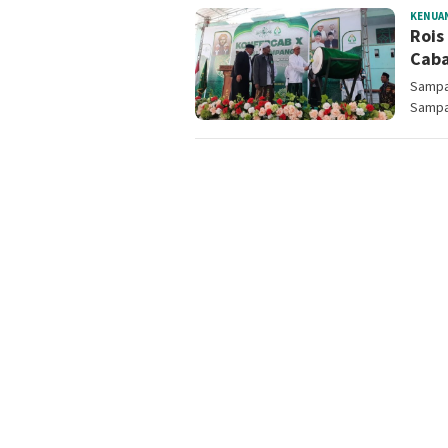
KENUA
Rois
Caba
Sampa
Sampa