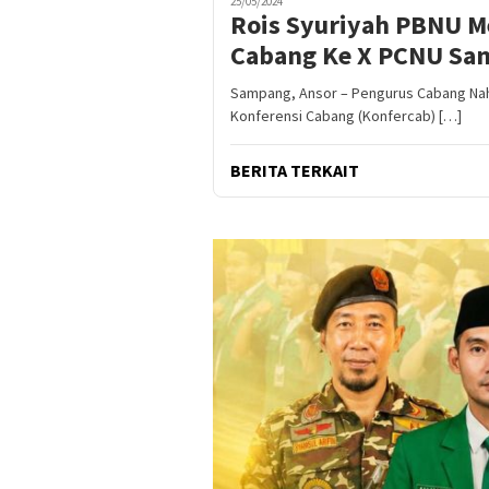
25/05/2024
Rois Syuriyah PBNU 
Cabang Ke X PCNU Sa
Sampang, Ansor – Pengurus Cabang Na
Konferensi Cabang (Konfercab) […]
BERITA TERKAIT