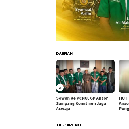
DAERAH
«
Sowan Ke PCNU, GP Ansor
HUT 
kercab Ke-1, PC GP Ansor
Sampang Komitmen Jaga
Anso
mpang Siapkan Program
Aswaja
Peng
ja Strategis
TAG:
#PCNU