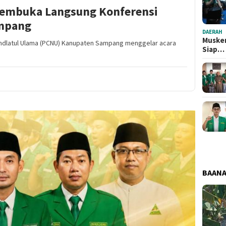
Membuka Langsung Konferensi
mpang
DAERAH
Musker
hdlatul Ulama (PCNU) Kanupaten Sampang menggelar acara
Siap…
BAAN