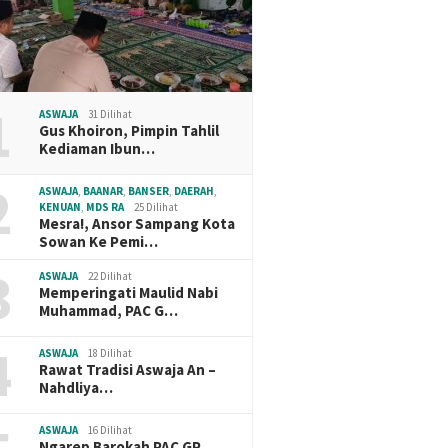
1
ASWAJA
31 Dilihat
Gus Khoiron, Pimpin Tahlil
Kediaman Ibun…
2
ASWAJA
,
BAANAR
,
BANSER
,
DAERAH
,
KENUAN
,
MDS RA
25 Dilihat
Mesra!, Ansor Sampang Kota
Sowan Ke Pemi…
3
ASWAJA
22 Dilihat
Memperingati Maulid Nabi
Muhammad, PAC G…
4
ASWAJA
18 Dilihat
Rawat Tradisi Aswaja An –
Nahdliya…
ASWAJA
16 Dilihat
Ngarep Barokah PAC GP