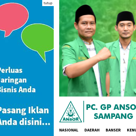
Loncat
tutup
ke
konten
NASIONAL
DAERAH
BANSER
KEN