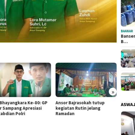
BAANAR
Banser
B…
»
Bhayangkara Ke-80: GP
Ansor Bajrasokah tutup
PAC G
ASWA
r Sampang Apresiasi
kegiatan Rutin jelang
Matan
abdian Polri
Ramadan
Trans