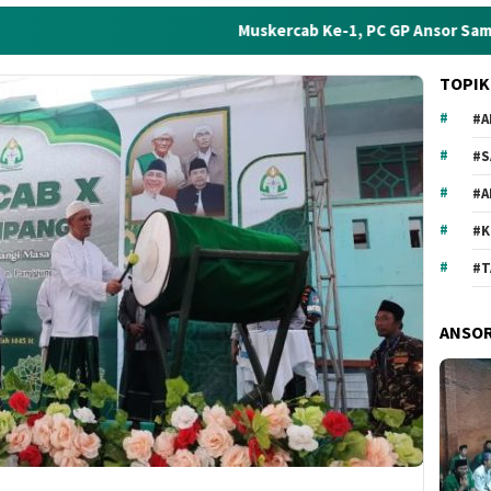
Muskercab Ke-1, PC GP Ansor Sampang Siapkan Pr
TOPIK
#A
#S
#
#
#T
ANSO