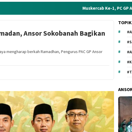
Muskercab Ke-1, PC GP Ansor Sampang 
TOPIK
madan, Ansor Sokobanah Bagikan
#A
#S
aya mengharap berkah Ramadhan, Pengurus PAC GP Ansor
#
#
#T
ANSO