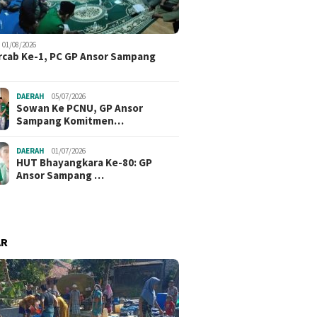
01/08/2026
cab Ke-1, PC GP Ansor Sampang
DAERAH
05/07/2026
Sowan Ke PCNU, GP Ansor
Sampang Komitmen…
DAERAH
01/07/2026
HUT Bhayangkara Ke-80: GP
Ansor Sampang …
AR
P Ansor Pangarengan
Sowan K
Muskercab Ke-1, PC GP Ansor