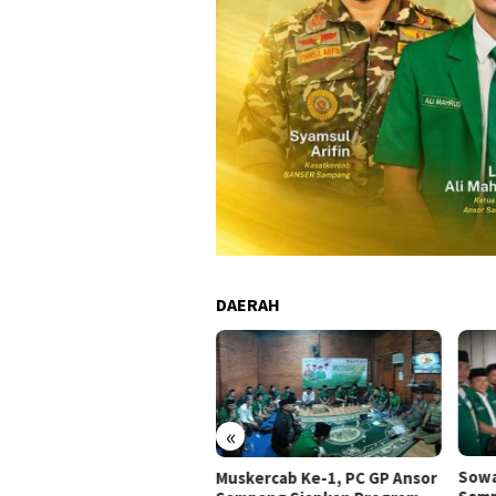
DAERAH
«
Sowan Ke PCNU, GP Ansor
HUT 
kercab Ke-1, PC GP Ansor