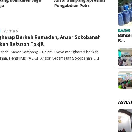
r Sampang Apresiasi
kegiatan Rutin jelang
Matan
abdian Polri
Ramadan
Trans
BAANAR
H
Ansor
23/03/2025
Banser
harap Berkah Ramadan, Ansor Sokobanah
Sampang
B…
kan Ratusan Takjil
anah, Ansor Sampang – Dalam upaya mengharap berkah
han, Pengurus PAC GP Ansor Kecamatan Sokobanah […]
ASWA