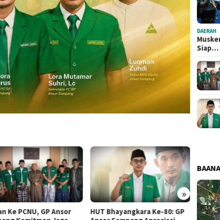
DAERAH
Musker
Siap…
BAAN
»
Bhayangkara Ke-80: GP
Ansor Bajrasokah tutup
PAC G