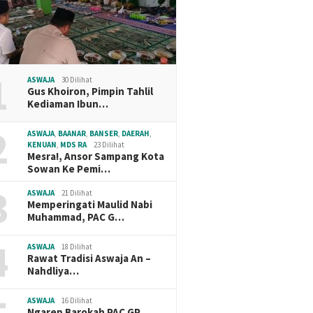
1
ASWAJA
30 Dilihat
Gus Khoiron, Pimpin Tahlil
Kediaman Ibun…
2
ASWAJA
,
BAANAR
,
BANSER
,
DAERAH
,
KENUAN
,
MDS RA
23 Dilihat
Mesra!, Ansor Sampang Kota
Sowan Ke Pemi…
3
ASWAJA
21 Dilihat
Memperingati Maulid Nabi
Muhammad, PAC G…
4
ASWAJA
18 Dilihat
Rawat Tradisi Aswaja An –
Nahdliya…
ASWAJA
16 Dilihat
Ngarep Barokah PAC GP