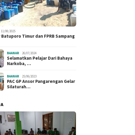
gkan PKD, Tegaskan
Sampan
Sampang Siapkan Program
paransi Pendanaan
Aswaja
Kerja Strategis
11/08/2025
 Batuporo Timur dan FPRB Sampang
BAANAR
26/07/2024
Selamatkan Pelajar Dari Bahaya
Narkoba, …
BAANAR
25/06/2023
PAC GP Ansor Pangarengan Gelar
Silaturah…
JA