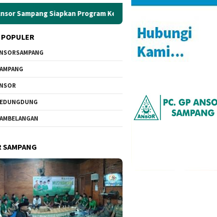
Siapkan Program Kerja Strategis
Sowan Ke PCNU, GP An
 POPULER
NSORSAMPANG
AMPANG
ANSOR
KEDUNGDUNG
AMBELANGAN
R SAMPANG