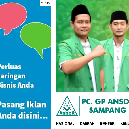
Loncat
tutup
ke
konten
NASIONAL
DAERAH
BANSER
KEN