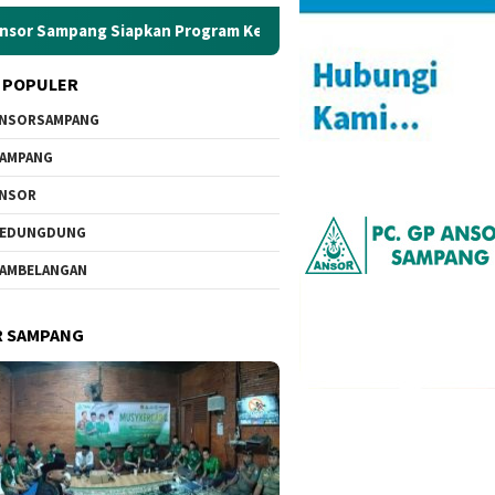
g Siapkan Program Kerja Strategis
Sowan Ke PCNU, GP A
 POPULER
NSORSAMPANG
AMPANG
ANSOR
KEDUNGDUNG
AMBELANGAN
R SAMPANG