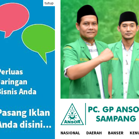
Loncat
tutup
ke
konten
NASIONAL
DAERAH
BANSER
KEN