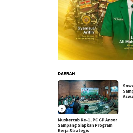
DAERAH
Sowan Ke PCNU, GP Ansor
HUT 
Sampang Komitmen Jaga
Anso
Aswaja
Peng
«
kercab Ke-1, PC GP Ansor
mpang Siapkan Program
ja Strategis