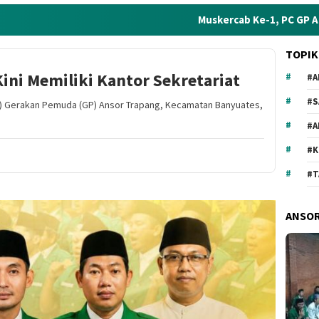
Muskercab Ke-1, PC GP Ansor Sampan
TOPIK
ini Memiliki Kantor Sekretariat
#A
#S
R) Gerakan Pemuda (GP) Ansor Trapang, Kecamatan Banyuates,
#
#
#T
ANSO