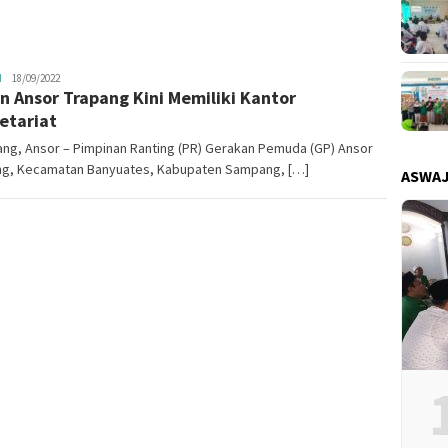
H
Ansor
18/09/2022
n Ansor Trapang Kini Memiliki Kantor
Sampang
etariat
ng, Ansor – Pimpinan Ranting (PR) Gerakan Pemuda (GP) Ansor
ng, Kecamatan Banyuates, Kabupaten Sampang, […]
ASWA