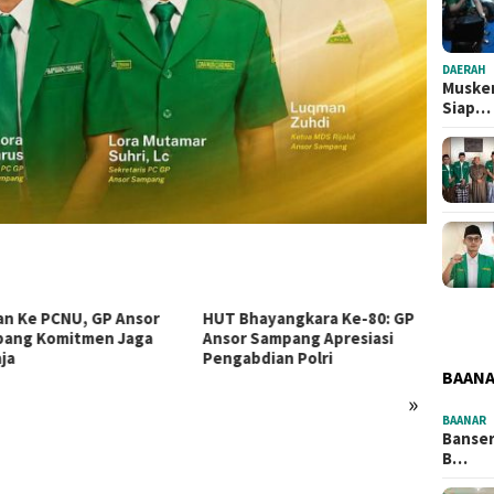
DAERAH
Musker
Siap…
Bhayangkara Ke-80: GP
Ansor Bajrasokah tutup
PAC G
r Sampang Apresiasi
kegiatan Rutin jelang
Matan
abdian Polri
Ramadan
Trans
BAAN
»
BAANAR
Banser
B…