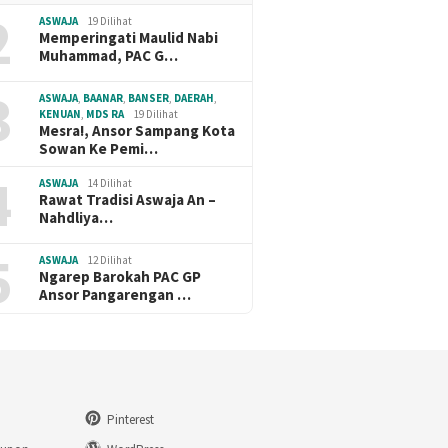
2
ASWAJA
19 Dilihat
Memperingati Maulid Nabi
Muhammad, PAC G…
3
ASWAJA
,
BAANAR
,
BANSER
,
DAERAH
,
KENUAN
,
MDS RA
19 Dilihat
Mesra!, Ansor Sampang Kota
Sowan Ke Pemi…
4
ASWAJA
14 Dilihat
Rawat Tradisi Aswaja An –
Nahdliya…
5
ASWAJA
12 Dilihat
Ngarep Barokah PAC GP
Ansor Pangarengan …
Pinterest