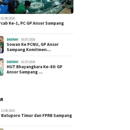
01/08/2026
cab Ke-1, PC GP Ansor Sampang
DAERAH
05/07/2026
Sowan Ke PCNU, GP Ansor
Sampang Komitmen…
DAERAH
01/07/2026
HUT Bhayangkara Ke-80: GP
Ansor Sampang …
P Ansor Pangarengan
Sowan K
gkan PKD, Tegaskan
Sampan
paransi Pendanaan
Aswaja
AR
11/08/2025
 Batuporo Timur dan FPRB Sampang
Muskercab Ke-1, PC GP Ansor
Sampang Siapkan Program
Kerja Strategis