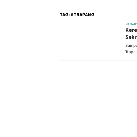
TAG:
#TRAPANG
DAERA
Kere
Sekr
Sampa
Trapa