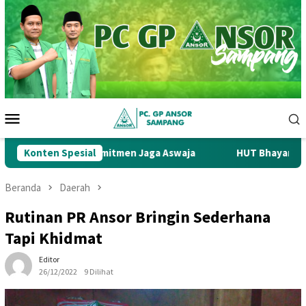
Loncat
ke
konten
Menu
Mobile
Sampang Komitmen Jaga Aswaja
Konten Spesial
HUT Bhayangkara Ke-80: 
Beranda
Daerah
Rutinan PR Ansor Bringin Sederhana
Tapi Khidmat
Editor
26/12/2022
9 Dilihat