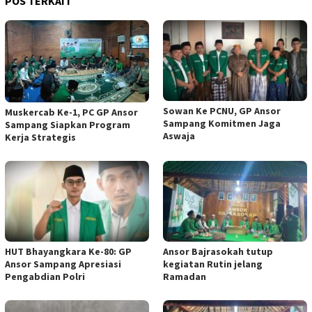
POS TERKAIT
Sowan Ke PCNU, GP Ansor
Muskercab Ke-1, PC GP Ansor
Sampang Komitmen Jaga
Sampang Siapkan Program
Aswaja
Kerja Strategis
HUT Bhayangkara Ke-80: GP
Ansor Bajrasokah tutup
Ansor Sampang Apresiasi
kegiatan Rutin jelang
Pengabdian Polri
Ramadan