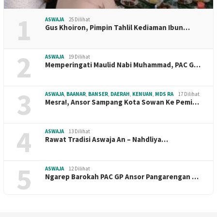
1
ASWAJA
25 Dilihat
Gus Khoiron, Pimpin Tahlil Kediaman Ibun…
2
ASWAJA
19 Dilihat
Memperingati Maulid Nabi Muhammad, PAC G…
3
ASWAJA
,
BAANAR
,
BANSER
,
DAERAH
,
KENUAN
,
MDS RA
17 Dilihat
Mesra!, Ansor Sampang Kota Sowan Ke Pemi…
4
ASWAJA
13 Dilihat
Rawat Tradisi Aswaja An – Nahdliya…
5
ASWAJA
12 Dilihat
Ngarep Barokah PAC GP Ansor Pangarengan …