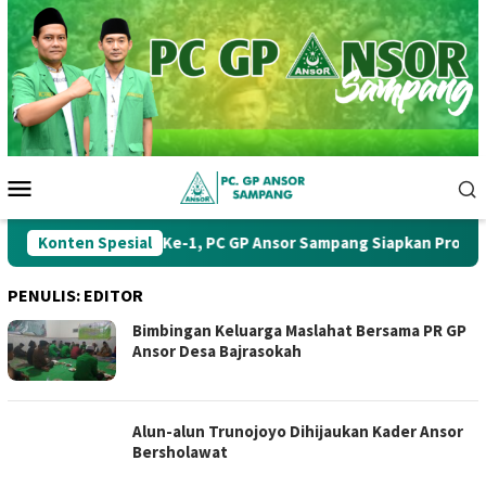
Loncat
ke
konten
Menu
Mobile
Konten Spesial
Muskercab Ke-1, PC GP Ansor Sampang Siapkan Program K
PENULIS:
EDITOR
Bimbingan Keluarga Maslahat Bersama PR GP
Ansor Desa Bajrasokah
Alun-alun Trunojoyo Dihijaukan Kader Ansor
Bersholawat