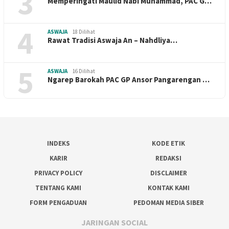
3
Memperingati Maulid Nabi Muhammad, PAC G…
4
ASWAJA
18 Dilihat
Rawat Tradisi Aswaja An – Nahdliya…
5
ASWAJA
16 Dilihat
Ngarep Barokah PAC GP Ansor Pangarengan …
INDEKS
KODE ETIK
KARIR
REDAKSI
PRIVACY POLICY
DISCLAIMER
TENTANG KAMI
KONTAK KAMI
FORM PENGADUAN
PEDOMAN MEDIA SIBER
JARINGAN SOCIAL