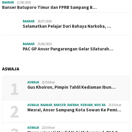
BAANAR
11/08/2025
Banser Batuporo Timur dan FPRB Sampang B…
BAANAR
26/07/2024
Selamatkan Pelajar Dari Bahaya Narkoba, …
BAANAR
25/06/2023
PAC GP Ansor Pangarengan Gelar Silaturah…
ASWAJA
1
ASWAJA
31 Dilihat
Gus Khoiron, Pimpin Tahlil Kediaman Ibun…
2
ASWAJA
,
BAANAR
,
BANSER
,
DAERAH
,
KENUAN
,
MDS RA
25 Dilihat
Mesra!, Ansor Sampang Kota Sowan Ke Pemi…
ASWAJA
22 Dilihat