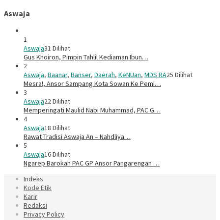
Aswaja
1
Aswaja
31 Dilihat
Gus Khoiron, Pimpin Tahlil Kediaman Ibun…
2
Aswaja
,
Baanar
,
Banser
,
Daerah
,
KeNUan
,
MDS RA
25 Dilihat
Mesra!, Ansor Sampang Kota Sowan Ke Pemi…
3
Aswaja
22 Dilihat
Memperingati Maulid Nabi Muhammad, PAC G…
4
Aswaja
18 Dilihat
Rawat Tradisi Aswaja An – Nahdliya…
5
Aswaja
16 Dilihat
Ngarep Barokah PAC GP Ansor Pangarengan …
Indeks
Kode Etik
Karir
Redaksi
Privacy Policy