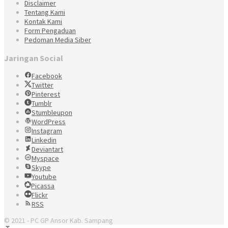
Disclaimer
Tentang Kami
Kontak Kami
Form Pengaduan
Pedoman Media Siber
Jaringan Social
Facebook
Twitter
Pinterest
Tumblr
Stumbleupon
WordPress
Instagram
Linkedin
Deviantart
Myspace
Skype
Youtube
Picassa
Flickr
RSS
© 2021 - PC GP Ansor Kab. Sampang