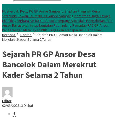
Konten Spesial
Muskercab Ke-1, PC GP Ansor Sampang Siapkan Program Kerja
Strategis
Sowan Ke PCNU, GP Ansor Sampang Komitmen Jaga Aswaja
HUT Bhayangkara Ke-80: GP Ansor Sampang Apresiasi Pengabdian Polri
Ansor Bajrasokah tutup kegiatan Rutin jelang Ramadan
PAC GP Ansor
Pangarengan Matangkan PKD, Tegaskan Transparansi Pendanaan
Beranda
Daerah
Sejarah PR GP Ansor Desa Bancelok Dalam
Merekrut Kader Selama 2 Tahun
Sejarah PR GP Ansor Desa
Bancelok Dalam Merekrut
Kader Selama 2 Tahun
Editor
02/03/2023
13 Dilihat