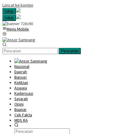
Loncat ke konten
tutup
tutup
Menu Mobile
Pencarian
Nasional
Daerah
Banser
KeNUan
Aswaja
Kaderisasi
Sejarah
Opini
Baanar
Cek Fakta
MDS RA