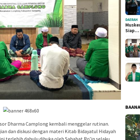
DAERAH
Musker
Siap…
BAAN
sor Dharma Camplong kembali menggelar rutinan.
kajian dan diskusi dengan materi Kitab Bidayatul Hidayah
i terlebih dahulu dibuka oleh Sahabat Ro’in selaku