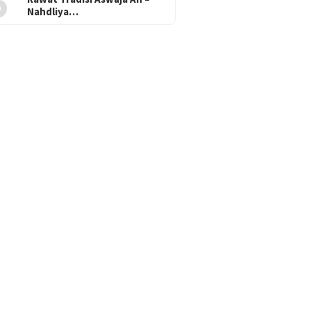
5
Nahdliya…