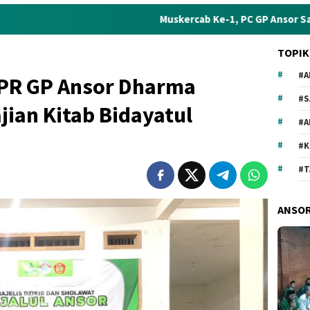
Muskercab Ke-1, PC GP Ansor Sampang Siapkan Pro
TOPIK
#A
 PR GP Ansor Dharma
#S
jian Kitab Bidayatul
#
#
#T
ANSO