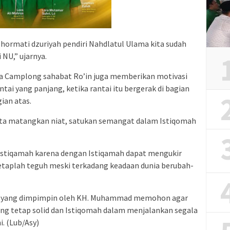
ormati dzuriyah pendiri Nahdlatul Ulama kita sudah
NU,” ujarnya.
ma Camplong sahabat Ro’in juga memberikan motivasi
tai yang panjang, ketika rantai itu bergerak di bagian
ian atas.
kita matangkan niat, satukan semangat dalam Istiqomah
istiqamah karena dengan Istiqamah dapat mengukir
tetaplah teguh meski terkadang keadaan dunia berubah-
ma yang dimpimpin oleh KH. Muhammad memohon agar
g tetap solid dan Istiqomah dalam menjalankan segala
. (Lub/Asy)