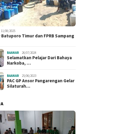
11/08/2025
 Batuporo Timur dan FPRB Sampang
BAANAR
26/07/2024
Selamatkan Pelajar Dari Bahaya
Narkoba, …
BAANAR
25/06/2023
PAC GP Ansor Pangarengan Gelar
Silaturah…
JA