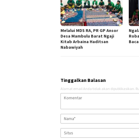
Melalui MDS RA, PR GP Ansor
Ngal
Desa Mambulu Barat Ngaji
Roba
Kitab Arbaina Haditsan
Baca
Nabawiyah
Tinggalkan Balasan
Alamat email Anda tidak akan dipublikasikan.
Ru