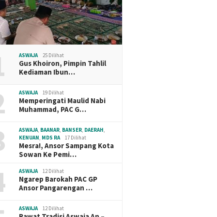
1
ASWAJA
25 Dilihat
Gus Khoiron, Pimpin Tahlil
Kediaman Ibun…
2
ASWAJA
19 Dilihat
Memperingati Maulid Nabi
Muhammad, PAC G…
3
ASWAJA
,
BAANAR
,
BANSER
,
DAERAH
,
KENUAN
,
MDS RA
17 Dilihat
Mesra!, Ansor Sampang Kota
Sowan Ke Pemi…
4
ASWAJA
12 Dilihat
Ngarep Barokah PAC GP
Ansor Pangarengan …
ASWAJA
12 Dilihat
Rawat Tradisi Aswaja An –