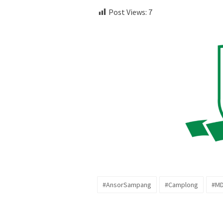
Post Views:
7
#AnsorSampang
#Camplong
#M