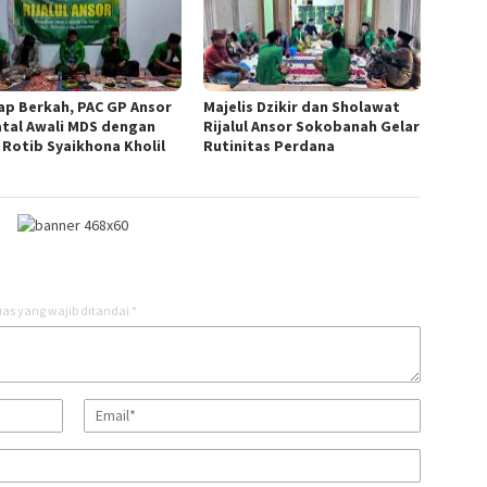
ap Berkah, PAC GP Ansor
Majelis Dzikir dan Sholawat
tal Awali MDS dengan
Rijalul Ansor Sokobanah Gelar
 Rotib Syaikhona Kholil
Rutinitas Perdana
as yang wajib ditandai
*