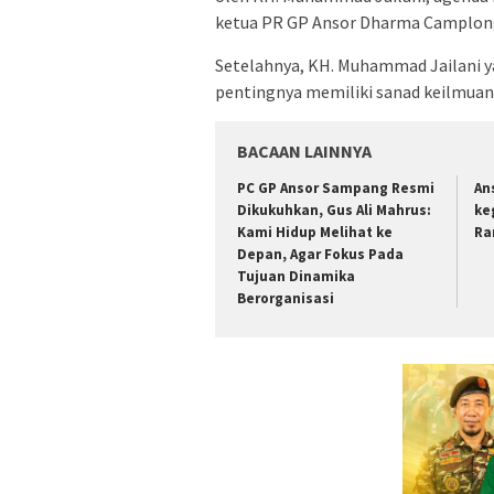
ketua PR GP Ansor Dharma Camplong,
Setelahnya, KH. Muhammad Jailani ya
pentingnya memiliki sanad keilmuan 
BACAAN LAINNYA
PC GP Ansor Sampang Resmi
An
Dikukuhkan, Gus Ali Mahrus:
ke
Kami Hidup Melihat ke
Ra
Depan, Agar Fokus Pada
Tujuan Dinamika
Berorganisasi