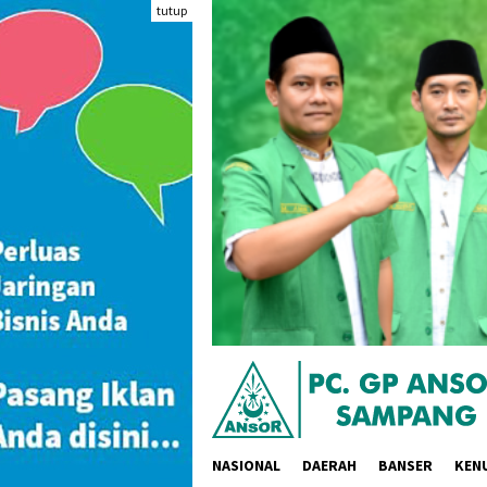
Loncat
tutup
ke
konten
NASIONAL
DAERAH
BANSER
KEN