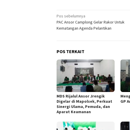
Navigasi
Pos sebelumnya
PAC Ansor Camplong Gelar Rakor Untuk
pos
Kematangan Agenda Pelantikan
POS TERKAIT
MDS Rijalul Ansor Jrengik
Meng
Digelar di Mapolsek, Perkuat
GP A
Sinergi Ulama, Pemuda, dan
Aparat Keamanan