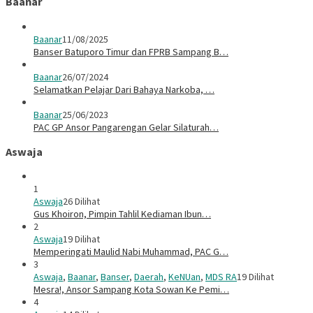
Baanar
Baanar
11/08/2025
Banser Batuporo Timur dan FPRB Sampang B…
Baanar
26/07/2024
Selamatkan Pelajar Dari Bahaya Narkoba, …
Baanar
25/06/2023
PAC GP Ansor Pangarengan Gelar Silaturah…
Aswaja
1
Aswaja
26 Dilihat
Gus Khoiron, Pimpin Tahlil Kediaman Ibun…
2
Aswaja
19 Dilihat
Memperingati Maulid Nabi Muhammad, PAC G…
3
Aswaja
,
Baanar
,
Banser
,
Daerah
,
KeNUan
,
MDS RA
19 Dilihat
Mesra!, Ansor Sampang Kota Sowan Ke Pemi…
4