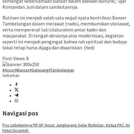
semangat kebersamaan Banser dalam dakwah kultural,” ujar
Komandan Juni dalam sambutannya.
Rutinan ini menjadi salah satu wujud nyata kontribusi Banser
Tambelangan dalam merawat tradisi, membumikan sholawat,
serta mempererat tali silaturahmi antar kader dan
masyarakat. Di tengah derasnya arus modernisasi, kegiatan
seperti ini menjadi pengingat bahwa ruh spiritual dan budaya
lokal tetap harus dijaga dan diwariskan. (hed)
Post Views:
8
#Ansor
#Banser
#Sampang
#Tambelangan
Sebarkan
Navigasi pos
Pos sebelumnya
PR GP Ansor Jungkarang Gelar Rutinitas, Ketua PAC: Ini
Patut Dicontoh