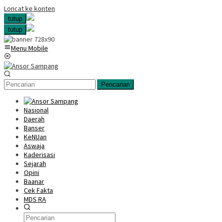
Loncat ke konten
tutup
tutup
Menu Mobile
Pencarian
Nasional
Daerah
Banser
KeNUan
Aswaja
Kaderisasi
Sejarah
Opini
Baanar
Cek Fakta
MDS RA