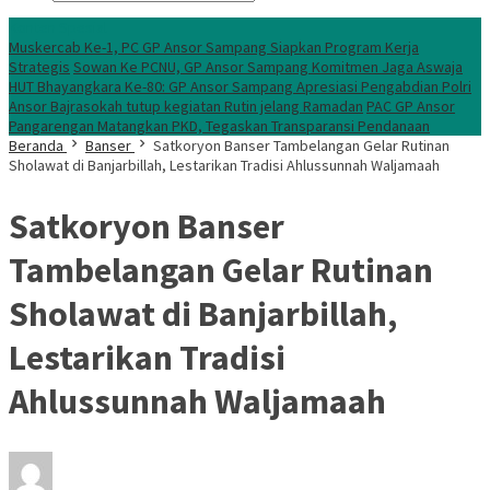
Konten Spesial
Muskercab Ke-1, PC GP Ansor Sampang Siapkan Program Kerja
Strategis
Sowan Ke PCNU, GP Ansor Sampang Komitmen Jaga Aswaja
HUT Bhayangkara Ke-80: GP Ansor Sampang Apresiasi Pengabdian Polri
Ansor Bajrasokah tutup kegiatan Rutin jelang Ramadan
PAC GP Ansor
Pangarengan Matangkan PKD, Tegaskan Transparansi Pendanaan
Beranda
Banser
Satkoryon Banser Tambelangan Gelar Rutinan
Sholawat di Banjarbillah, Lestarikan Tradisi Ahlussunnah Waljamaah
Satkoryon Banser
Tambelangan Gelar Rutinan
Sholawat di Banjarbillah,
Lestarikan Tradisi
Ahlussunnah Waljamaah