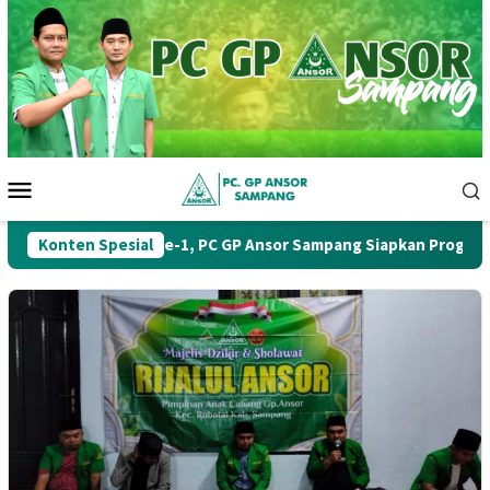
Loncat
ke
konten
Menu
Mobile
Muskercab Ke-1, PC GP Ansor Sampang Siapkan Program Kerja S
Konten Spesial