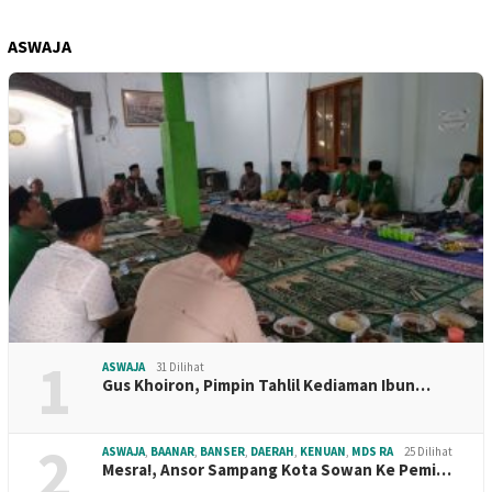
ASWAJA
1
ASWAJA
31 Dilihat
Gus Khoiron, Pimpin Tahlil Kediaman Ibun…
2
ASWAJA
,
BAANAR
,
BANSER
,
DAERAH
,
KENUAN
,
MDS RA
25 Dilihat
Mesra!, Ansor Sampang Kota Sowan Ke Pemi…