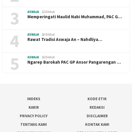
3
ASWAJA
22 Dilihat
Memperingati Maulid Nabi Muhammad, PAC G…
4
ASWAJA
18 Dilihat
Rawat Tradisi Aswaja An – Nahdliya…
5
ASWAJA
16 Dilihat
Ngarep Barokah PAC GP Ansor Pangarengan …
INDEKS
KODE ETIK
KARIR
REDAKSI
PRIVACY POLICY
DISCLAIMER
TENTANG KAMI
KONTAK KAMI