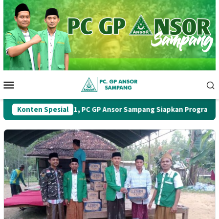
Loncat
ke
konten
Menu
Mobile
uskercab Ke-1, PC GP Ansor Sampang Siapkan Program Kerja Stra
Konten Spesial