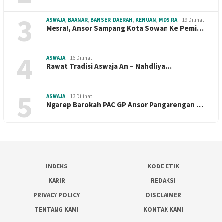
3
ASWAJA
,
BAANAR
,
BANSER
,
DAERAH
,
KENUAN
,
MDS RA
19 Dilihat
Mesra!, Ansor Sampang Kota Sowan Ke Pemi…
4
ASWAJA
16 Dilihat
Rawat Tradisi Aswaja An – Nahdliya…
5
ASWAJA
13 Dilihat
Ngarep Barokah PAC GP Ansor Pangarengan …
INDEKS
KODE ETIK
KARIR
REDAKSI
PRIVACY POLICY
DISCLAIMER
TENTANG KAMI
KONTAK KAMI