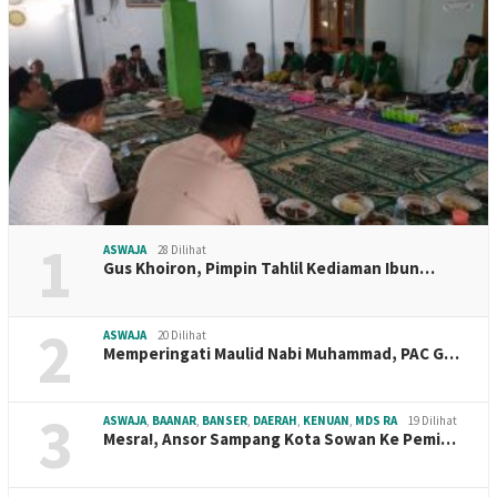
1
ASWAJA
28 Dilihat
Gus Khoiron, Pimpin Tahlil Kediaman Ibun…
2
ASWAJA
20 Dilihat
Memperingati Maulid Nabi Muhammad, PAC G…
3
ASWAJA
,
BAANAR
,
BANSER
,
DAERAH
,
KENUAN
,
MDS RA
19 Dilihat
Mesra!, Ansor Sampang Kota Sowan Ke Pemi…