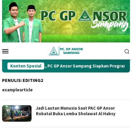
Loncat
ke
konten
Menu
Mobile
Muskercab Ke-1, PC GP Ansor Sampang Siapkan Program Kerja St
Konten Spesial
PENULIS:
EDITING2
examplearticle
Jadi Lautan Manusia Saat PAC GP Ansor
Robatal Buka Lomba Sholawat Al Habsy