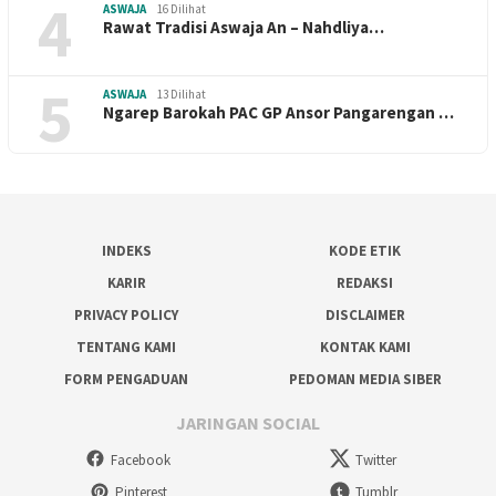
4
ASWAJA
16 Dilihat
Rawat Tradisi Aswaja An – Nahdliya…
5
ASWAJA
13 Dilihat
Ngarep Barokah PAC GP Ansor Pangarengan …
INDEKS
KODE ETIK
KARIR
REDAKSI
PRIVACY POLICY
DISCLAIMER
TENTANG KAMI
KONTAK KAMI
FORM PENGADUAN
PEDOMAN MEDIA SIBER
JARINGAN SOCIAL
Facebook
Twitter
Pinterest
Tumblr