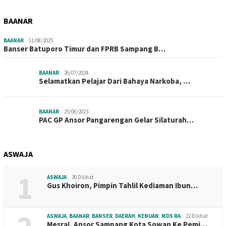
BAANAR
BAANAR
11/08/2025
Banser Batuporo Timur dan FPRB Sampang B…
BAANAR
26/07/2024
Selamatkan Pelajar Dari Bahaya Narkoba, …
BAANAR
25/06/2023
PAC GP Ansor Pangarengan Gelar Silaturah…
ASWAJA
1
ASWAJA
30 Dilihat
Gus Khoiron, Pimpin Tahlil Kediaman Ibun…
ASWAJA
,
BAANAR
,
BANSER
,
DAERAH
,
KENUAN
,
MDS RA
22 Dilihat
Mesra!, Ansor Sampang Kota Sowan Ke Pemi…