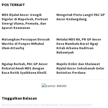
POS TERKAIT
MDS Rijalul Ansor Jrengik
Mengetuk Pintu Langit PAC GP
Digelar di Mapolsek, Perkuat
Ansor Kedungdung
Sinergi Ulama, Pemuda, dan
Aparat Keamanan
Matangkan Persiapan Dirosah
Melalui MDS RA, PR GP Ansor
Wustho di Ponpes Miftahul
Desa Mambulu Barat Ngaji
Ulum Attaufiq
Kitab Arbaina Haditsan
Nabawiyah
Ngalap Berkah, PAC GP Ansor
Majelis Dzikir dan Sholawat
Robatal Awali MDS dengan
Rijalul Ansor Sokobanah Gelar
Baca Rotib Syaikhona Kholil
Rutinitas Perdana
Tinggalkan Balasan
Alamat email Anda tidak akan dipublikasikan.
Ruas yang wajib ditandai
*