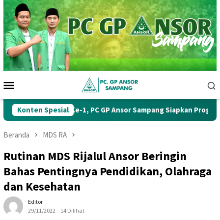
Loncat
ke
konten
Menu
Mobile
Konten Spesial
Muskercab Ke-1, PC GP Ansor Sampang Siapkan Program Ker
Beranda
MDS RA
Rutinan MDS Rijalul Ansor Beringin
Bahas Pentingnya Pendidikan, Olahraga
dan Kesehatan
Editor
29/11/2022
14 Dilihat