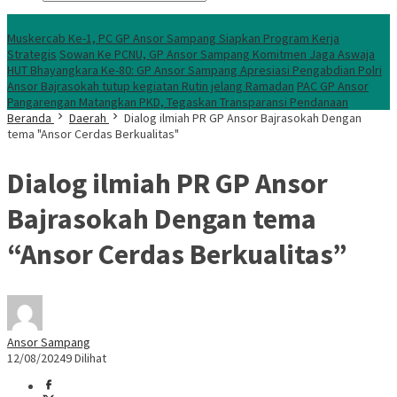
Konten Spesial
Muskercab Ke-1, PC GP Ansor Sampang Siapkan Program Kerja
Strategis
Sowan Ke PCNU, GP Ansor Sampang Komitmen Jaga Aswaja
HUT Bhayangkara Ke-80: GP Ansor Sampang Apresiasi Pengabdian Polri
Ansor Bajrasokah tutup kegiatan Rutin jelang Ramadan
PAC GP Ansor
Pangarengan Matangkan PKD, Tegaskan Transparansi Pendanaan
Beranda
Daerah
Dialog ilmiah PR GP Ansor Bajrasokah Dengan
tema "Ansor Cerdas Berkualitas"
Dialog ilmiah PR GP Ansor
Bajrasokah Dengan tema
“Ansor Cerdas Berkualitas”
Ansor Sampang
12/08/2024
9 Dilihat