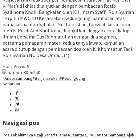
K. Mas’ud Ikhlas dilanjutkan dengan pembacaan Rotib
Syaikhona Kholil Bangkalan oleh KH. Imam Syafi’i Rois Syuriah
Terpilih MWC NU Kecamatan Kedungdung, Sambutan atas
nama ketua oleh Sahabat Mustain Ishaq, tausyiah ke-ansoran
oleh K. Rusdi Abd Kholik dan dilanjutkan dengan acara dialog
ilmiah bersama Gus Rahmatullah dengan dua segmen,
pertama pemaparan materi kedua tanya jawab, kemudian
acara ditutup dengan pembacaan doa oleh K. Khomsatun Fadli
Rois Syuriah NU Desa Ombul. (*)
Post Views:
9
#AnsorSampang
#BanjaraSokah
#Kedungdung
Sebarkan
Navigasi pos
Pos sebelumnya
Ngaji Sanad Ulama Nusantara, PAC Ansor Sampang Ajak