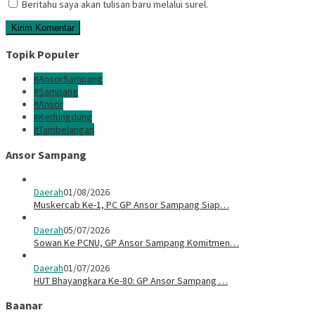
Beritahu saya akan tulisan baru melalui surel.
Topik Populer
#AnsorSampang
#Sampang
#Ansor
#Kedungdung
#Tambelangan
Ansor Sampang
Daerah
01/08/2026
Muskercab Ke-1, PC GP Ansor Sampang Siap…
Daerah
05/07/2026
Sowan Ke PCNU, GP Ansor Sampang Komitmen…
Daerah
01/07/2026
HUT Bhayangkara Ke-80: GP Ansor Sampang …
Baanar