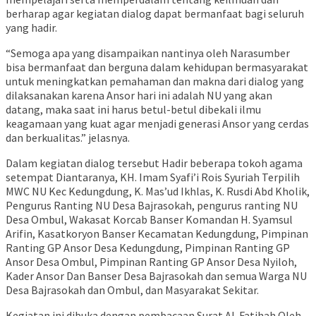
berharap agar kegiatan dialog dapat bermanfaat bagi seluruh
yang hadir.
“Semoga apa yang disampaikan nantinya oleh Narasumber
bisa bermanfaat dan berguna dalam kehidupan bermasyarakat
untuk meningkatkan pemahaman dan makna dari dialog yang
dilaksanakan karena Ansor hari ini adalah NU yang akan
datang, maka saat ini harus betul-betul dibekali ilmu
keagamaan yang kuat agar menjadi generasi Ansor yang cerdas
dan berkualitas.” jelasnya.
Dalam kegiatan dialog tersebut Hadir beberapa tokoh agama
setempat Diantaranya, KH. Imam Syafi’i Rois Syuriah Terpilih
MWC NU Kec Kedungdung, K. Mas’ud Ikhlas, K. Rusdi Abd Kholik,
Pengurus Ranting NU Desa Bajrasokah, pengurus ranting NU
Desa Ombul, Wakasat Korcab Banser Komandan H. Syamsul
Arifin, Kasatkoryon Banser Kecamatan Kedungdung, Pimpinan
Ranting GP Ansor Desa Kedungdung, Pimpinan Ranting GP
Ansor Desa Ombul, Pimpinan Ranting GP Ansor Desa Nyiloh,
Kader Ansor Dan Banser Desa Bajrasokah dan semua Warga NU
Desa Bajrasokah dan Ombul, dan Masyarakat Sekitar.
Kegiatan ini dibuka dengan pembacaan Surat Al-Fatihah Oleh