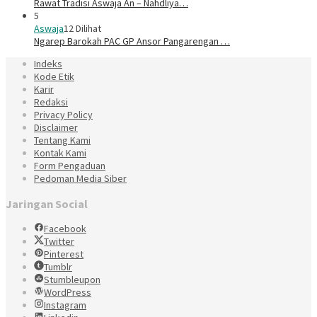
Rawat Tradisi Aswaja An – Nahdliya…
5
Aswaja
12 Dilihat
Ngarep Barokah PAC GP Ansor Pangarengan …
Indeks
Kode Etik
Karir
Redaksi
Privacy Policy
Disclaimer
Tentang Kami
Kontak Kami
Form Pengaduan
Pedoman Media Siber
Jaringan Social
Facebook
Twitter
Pinterest
Tumblr
Stumbleupon
WordPress
Instagram