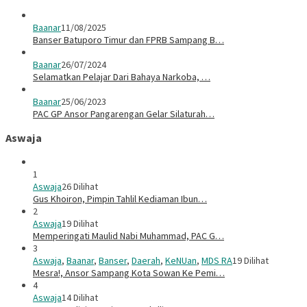
Baanar
11/08/2025
Banser Batuporo Timur dan FPRB Sampang B…
Baanar
26/07/2024
Selamatkan Pelajar Dari Bahaya Narkoba, …
Baanar
25/06/2023
PAC GP Ansor Pangarengan Gelar Silaturah…
Aswaja
1
Aswaja
26 Dilihat
Gus Khoiron, Pimpin Tahlil Kediaman Ibun…
2
Aswaja
19 Dilihat
Memperingati Maulid Nabi Muhammad, PAC G…
3
Aswaja
,
Baanar
,
Banser
,
Daerah
,
KeNUan
,
MDS RA
19 Dilihat
Mesra!, Ansor Sampang Kota Sowan Ke Pemi…
4
Aswaja
14 Dilihat