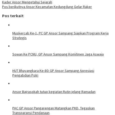
Kader Ansor Mengetahui Sejarah
Pos berikutnya
Ansor Kecamatan Kedungdung Gelar Raker
Pos terkait
Muskercab Ke-1, PC GP Ansor Sampang Siapkan Program Kerja
Strategis
Sowan Ke PCNU, GP Ansor Sampang Komitmen Jaga Aswaja
HUT Bhayangkara Ke-80: GP Ansor Sampang Apresiasi
Pengabdian Polri
Ansor Bajrasokah tutup kegiatan Rutin jelang Ramadan
PAC GP Ansor Pangarengan Matangkan PKD, Tegaskan
Transparansi Pendanaan