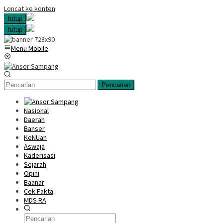
Loncat ke konten
tutup
tutup
Menu Mobile
Pencarian
Nasional
Daerah
Banser
KeNUan
Aswaja
Kaderisasi
Sejarah
Opini
Baanar
Cek Fakta
MDS RA