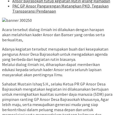
Ansor Bajrasokah tutup kegiatan Rutin jelang Ramadan
PAC GP Ansor Pangarengan Matangkan PKD, Tegaskan
Transparansi Pendanaan
Acara tersebut dialog ilmiah ini dilakukan dengan harapan
akan melahirkan kader Ansor dan Banser yang cerdas serta
berkualitas,
Adanya kegiatan tersebut merupakan buah dari kesepakatan
pengurus Ansor Desa Bajrasokah untuk mengadakan agenda
yang berbeda dari kegiatan rutin biasanya.
Melalui dialog ilmiah ini, diharapkan dapat memberikan
edukasi kepada seluruh kader Ansor serta seluruh lapisan
masyarakat akan pentingnya Ilmu.
Sahabat Mustain Ishaq S.H., selaku Ketua PR GP Ansor Desa
Bajrasokah mengatakan kegiatan ini dilaksanakan bertujuan
untuk meningkatkan kualitas sumber daya manusia (SDM) para
pimpinan ranting GP Ansor Desa Bajrasokah khususnya, Agar
lebih maju, serta mewujudkan generasi muda yang siap
berkontribusi dalam peluang masa depan dan untuk
mempelajari serta memperdalam tentang keilmuan dan