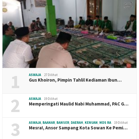
1
ASWAJA
27 Dilihat
Gus Khoiron, Pimpin Tahlil Kediaman Ibun…
2
ASWAJA
19 Dilihat
Memperingati Maulid Nabi Muhammad, PAC G…
3
ASWAJA
,
BAANAR
,
BANSER
,
DAERAH
,
KENUAN
,
MDS RA
19 Dilihat
Mesra!, Ansor Sampang Kota Sowan Ke Pemi…