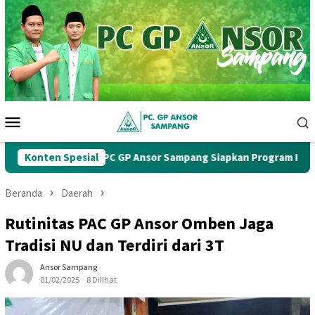
Loncat
ke
konten
Menu
Mobile
rcab Ke-1, PC GP Ansor Sampang Siapkan Program Kerja Strategi
Konten Spesial
Beranda
Daerah
Rutinitas PAC GP Ansor Omben Jaga
Tradisi NU dan Terdiri dari 3T
Ansor Sampang
01/02/2025
8 Dilihat