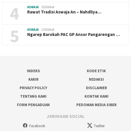
4
ASWAJA
15 Dilihat
Rawat Tradisi Aswaja An – Nahdliya…
5
ASWAJA
13 Dilihat
Ngarep Barokah PAC GP Ansor Pangarengan …
INDEKS
KODE ETIK
KARIR
REDAKSI
PRIVACY POLICY
DISCLAIMER
TENTANG KAMI
KONTAK KAMI
FORM PENGADUAN
PEDOMAN MEDIA SIBER
JARINGAN SOCIAL
Facebook
Twitter