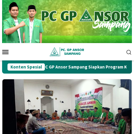
Loncat
ke
konten
Menu
Mobile
ercab Ke-1, PC GP Ansor Sampang Siapkan Program Kerja Strateg
Konten Spesial