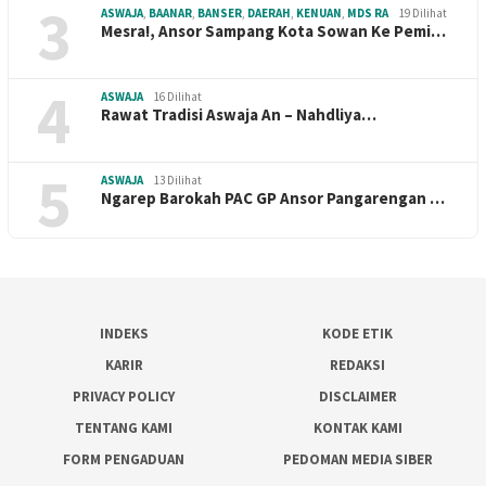
3
ASWAJA
,
BAANAR
,
BANSER
,
DAERAH
,
KENUAN
,
MDS RA
19 Dilihat
Mesra!, Ansor Sampang Kota Sowan Ke Pemi…
4
ASWAJA
16 Dilihat
Rawat Tradisi Aswaja An – Nahdliya…
5
ASWAJA
13 Dilihat
Ngarep Barokah PAC GP Ansor Pangarengan …
INDEKS
KODE ETIK
KARIR
REDAKSI
PRIVACY POLICY
DISCLAIMER
TENTANG KAMI
KONTAK KAMI
FORM PENGADUAN
PEDOMAN MEDIA SIBER