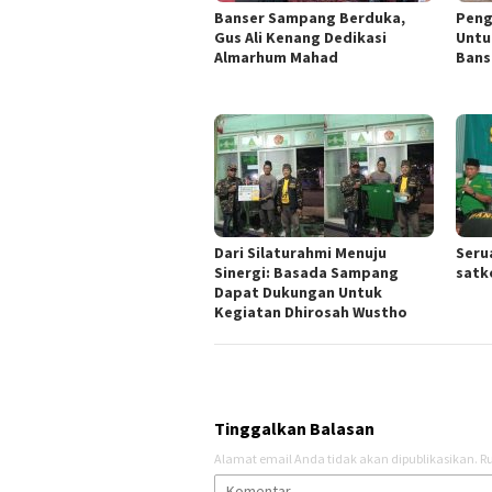
Banser Sampang Berduka,
Peng
Gus Ali Kenang Dedikasi
Untu
Almarhum Mahad
Bans
Dari Silaturahmi Menuju
Seru
Sinergi: Basada Sampang
satk
Dapat Dukungan Untuk
Kegiatan Dhirosah Wustho
Tinggalkan Balasan
Alamat email Anda tidak akan dipublikasikan.
Ru