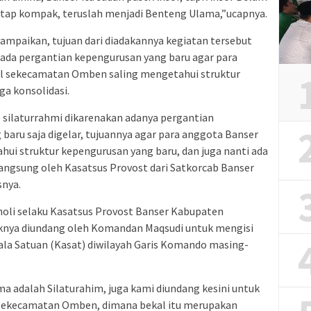
tetap kompak, teruslah menjadi Benteng Ulama,”ucapnya.
paikan, tujuan dari diadakannya kegiatan tersebut
i ada pergantian kepengurusan yang baru agar para
el sekecamatan Omben saling mengetahui struktur
ga konsolidasi.
, silaturrahmi dikarenakan adanya pergantian
baru saja digelar, tujuannya agar para anggota Banser
i struktur kepengurusan yang baru, dan juga nanti ada
angsung oleh Kasatsus Provost dari Satkorcab Banser
nya.
li selaku Kasatsus Provost Banser Kabupaten
nya diundang oleh Komandan Maqsudi untuk mengisi
la Satuan (Kasat) diwilayah Garis Komando masing-
ama adalah Silaturahim, juga kami diundang kesini untuk
sekecamatan Omben, dimana bekal itu merupakan