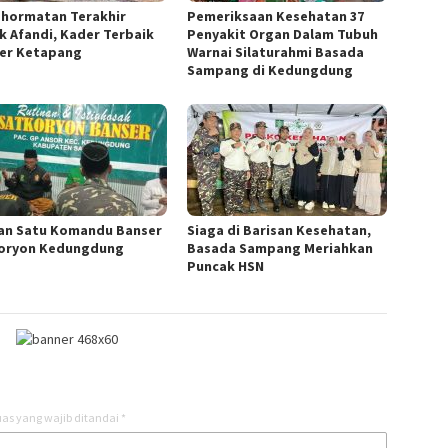
hormatan Terakhir
Pemeriksaan Kesehatan 37
k Afandi, Kader Terbaik
Penyakit Organ Dalam Tubuh
er Ketapang
Warnai Silaturahmi Basada
Sampang di Kedungdung
an Satu Komandu Banser
Siaga di Barisan Kesehatan,
oryon Kedungdung
Basada Sampang Meriahkan
Puncak HSN
as yang wajib ditandai
*