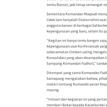
tentu Banser, jadi tetap semangat 
Sementara Komandan Maqsudi menyam
tidak lain hanyalah Silaturrahmi usa
anggota banser di berbagai Satkork
kepengurusan yang baru, selain itu ju
“Kegitan ini hanya temu kangen saja
kepengurusan usai Konferancab yang 
sekecamatan Omben saling mengetahu
Konsolidasi yang akan disampaikan l
Sampang Komandan Fudholi,” tandas
Ditempat yang sama Komandan Fudho
Samapang mengatakan bahwa, pihak
materi tentang Komando peran Kepa
masing.
“Intisari dari kegiatan ini yang pert
memberi Bekal kepada Kasatkorkel 