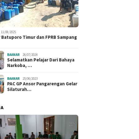
11/08/2025
 Batuporo Timur dan FPRB Sampang
BAANAR
26/07/2024
Selamatkan Pelajar Dari Bahaya
Narkoba, …
BAANAR
25/06/2023
PAC GP Ansor Pangarengan Gelar
Silaturah…
JA