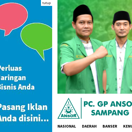
Loncat
tutup
ke
konten
NASIONAL
DAERAH
BANSER
KEN