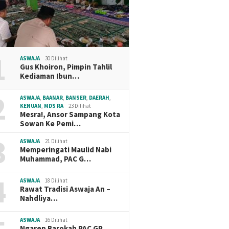
1
ASWAJA
30 Dilihat
Gus Khoiron, Pimpin Tahlil
Kediaman Ibun…
2
ASWAJA
,
BAANAR
,
BANSER
,
DAERAH
,
KENUAN
,
MDS RA
23 Dilihat
Mesra!, Ansor Sampang Kota
Sowan Ke Pemi…
3
ASWAJA
21 Dilihat
Memperingati Maulid Nabi
Muhammad, PAC G…
4
ASWAJA
18 Dilihat
Rawat Tradisi Aswaja An –
Nahdliya…
ASWAJA
16 Dilihat
Ngarep Barokah PAC GP