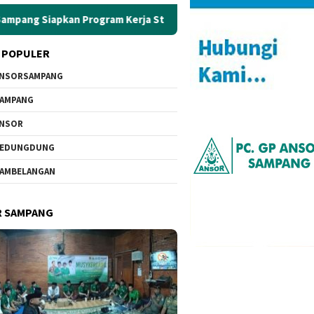
rogram Kerja Strategis
Sowan Ke PCNU, GP Ansor Sampa
 POPULER
NSORSAMPANG
AMPANG
ANSOR
KEDUNGDUNG
AMBELANGAN
R SAMPANG