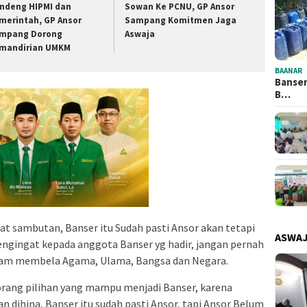
ndeng HIPMI dan
Sowan Ke PCNU, GP Ansor
merintah, GP Ansor
Sampang Komitmen Jaga
mpang Dorong
Aswaja
mandirian UMKM
BAANAR
Banser
B…
 sambutan, Banser itu Sudah pasti Ansor akan tetapi
ASWA
engingat kepada anggota Banser yg hadir, jangan pernah
alam membela Agama, Ulama, Bangsa dan Negara.
-orang pilihan yang mampu menjadi Banser, karena
dan dihina, Banser itu sudah pasti Ansor, tapi Ansor Belum