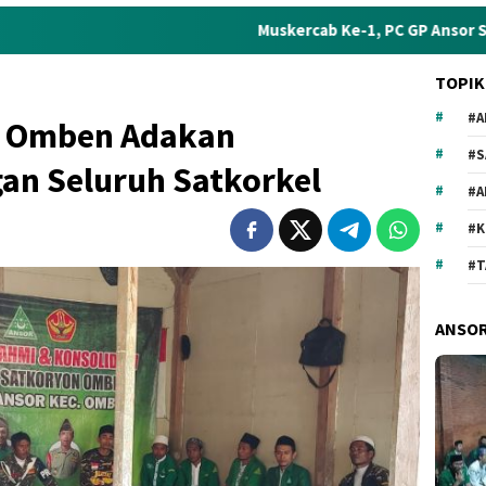
Muskercab Ke-1, PC GP Ansor Sampang Siapkan P
TOPIK
#A
r Omben Adakan
#S
an Seluruh Satkorkel
#
#
#T
ANSO