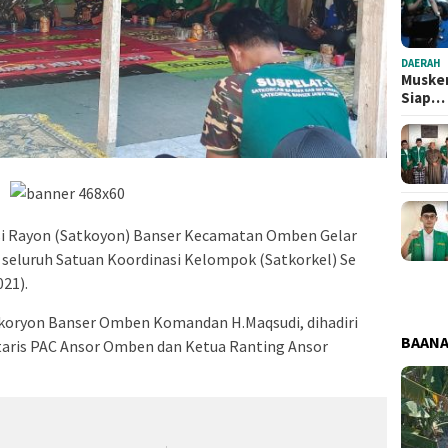
DAERAH
Musker
Siap…
i Rayon (Satkoyon) Banser Kecamatan Omben Gelar
 seluruh Satuan Koordinasi Kelompok (Satkorkel) Se
21).
akoryon Banser Omben Komandan H.Maqsudi, dihadiri
BAAN
taris PAC Ansor Omben dan Ketua Ranting Ansor