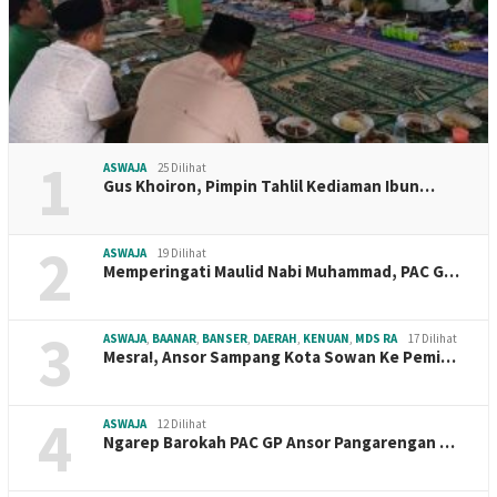
1
ASWAJA
25 Dilihat
Gus Khoiron, Pimpin Tahlil Kediaman Ibun…
2
ASWAJA
19 Dilihat
Memperingati Maulid Nabi Muhammad, PAC G…
3
ASWAJA
,
BAANAR
,
BANSER
,
DAERAH
,
KENUAN
,
MDS RA
17 Dilihat
Mesra!, Ansor Sampang Kota Sowan Ke Pemi…
4
ASWAJA
12 Dilihat
Ngarep Barokah PAC GP Ansor Pangarengan …