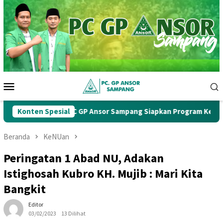
Loncat
ke
konten
Menu
Mobile
ab Ke-1, PC GP Ansor Sampang Siapkan Program Kerja Strategis
Konten Spesial
Beranda
KeNUan
Peringatan 1 Abad NU, Adakan
Istighosah Kubro KH. Mujib : Mari Kita
Bangkit
Editor
03/02/2023
13 Dilihat