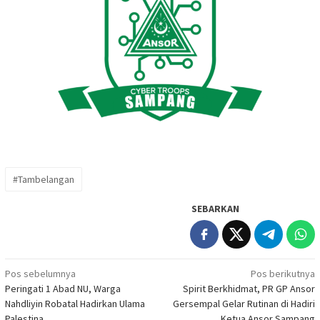
#Tambelangan
SEBARKAN
Navigasi
Pos sebelumnya
Pos berikutnya
Peringati 1 Abad NU, Warga
Spirit Berkhidmat, PR GP Ansor
pos
Nahdliyin Robatal Hadirkan Ulama
Gersempal Gelar Rutinan di Hadiri
Palestina
Ketua Ansor Sampang