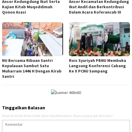
Ansor Kedungdung Ikut Serta
Ansor Kecamatan Kedungdung
Kajian Kitab Muqoddimah
Ikut Andil dan Berkontribusi
Qonon Asasi
Dalam Acara Koferancab III
NU Bersama Ribuan Santri
Rois Syuriyah PBNU Membuka
Kepulauan Sambut Satu
Langsung Konferensi Cabang
Muharram 1446 H Dengan Kirab
Ke X PCNU Sampang
Santri
Tinggalkan Balasan
Alamat email Anda tidak akan dipublikasikan.
Ruas yang wajib ditandai
*