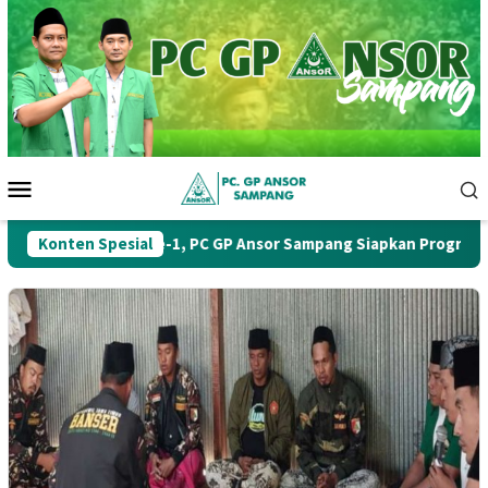
Loncat
ke
konten
Menu
Mobile
Muskercab Ke-1, PC GP Ansor Sampang Siapkan Program Kerja 
Konten Spesial