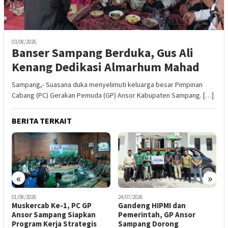
03/08/2026
Banser Sampang Berduka, Gus Ali
Kenang Dedikasi Almarhum Mahad
Sampang,- Suasana duka menyelimuti keluarga besar Pimpinan
Cabang (PC) Gerakan Pemuda (GP) Ansor Kabupaten Sampang. […]
BERITA TERKAIT
«
»
24/07/2026
14/07/2026
1
Gandeng HIPMI dan
Penghormatan Terakhir
G
Pemerintah, GP Ansor
Untuk Afandi, Kader
P
Sampang Dorong
Terbaik Banser Ketapang