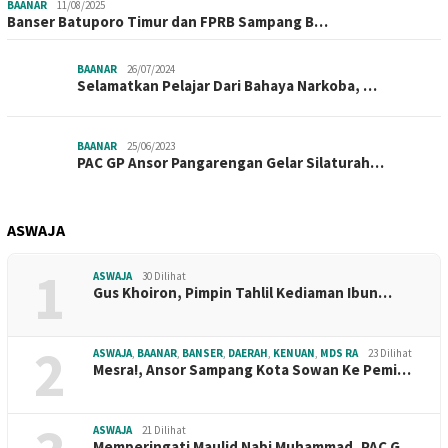
BAANAR
11/08/2025
Banser Batuporo Timur dan FPRB Sampang B…
BAANAR
26/07/2024
Selamatkan Pelajar Dari Bahaya Narkoba, …
BAANAR
25/06/2023
PAC GP Ansor Pangarengan Gelar Silaturah…
ASWAJA
1
ASWAJA
30 Dilihat
Gus Khoiron, Pimpin Tahlil Kediaman Ibun…
2
ASWAJA
,
BAANAR
,
BANSER
,
DAERAH
,
KENUAN
,
MDS RA
23 Dilihat
Mesra!, Ansor Sampang Kota Sowan Ke Pemi…
ASWAJA
21 Dilihat
Memperingati Maulid Nabi Muhammad, PAC G…