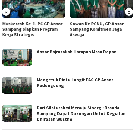
«
»
Sowan Ke PCNU, GP Ansor
HUT Bhayangkara Ke-80: GP
Sampang Komitmen Jaga
Ansor Sampang Apresiasi
Aswaja
Pengabdian Polri
ANSOR
Ansor Bajrasokah Harapan Masa Depan
SAMPANG
Mengetuk Pintu Langit PAC GP Ansor
Kedungdung
Dari Silaturahmi Menuju Sinergi: Basada
Sampang Dapat Dukungan Untuk Kegiatan
Dhirosah Wustho