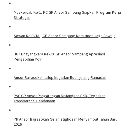
Muskercab Ke-1, PC GP Ansor Sampang Siapkan Program Kerja
Strategis
Sowan Ke PCNU, GP Ansor Sampang Komitmen Jaga Aswaja
HUT Bhayangkara Ke-80: GP Ansor Sampang Apresiasi
Pengabdian Polri
Ansor Bajrasokah tutup kegiatan Rutin jelang Ramadan
PAC GP Ansor Pangarengan Matangkan PKD, Tegaskan
Transparansi Pendanaan
PR Ansor Bajrasokah Gelar Istighosah Menyambut Tahun Baru
2026