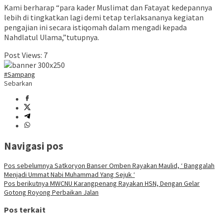
Kami berharap “para kader Muslimat dan Fatayat kedepannya
lebih di tingkatkan lagi demi tetap terlaksananya kegiatan
pengajian ini secara istiqomah dalam mengadi kepada
Nahdlatul Ulama,”tutupnya.
Post Views:
7
#Sampang
Sebarkan
Navigasi pos
Pos sebelumnya
Satkoryon Banser Omben Rayakan Maulid, ‘ Banggalah
Menjadi Ummat Nabi Muhammad Yang Sejuk ‘
Pos berikutnya
MWCNU Karangpenang Rayakan HSN, Dengan Gelar
Gotong Royong Perbaikan Jalan
Pos terkait