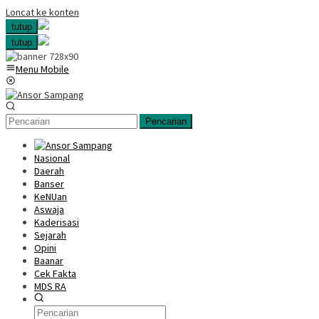
Loncat ke konten
tutup
tutup
Menu Mobile
Pencarian
Nasional
Daerah
Banser
KeNUan
Aswaja
Kaderisasi
Sejarah
Opini
Baanar
Cek Fakta
MDS RA