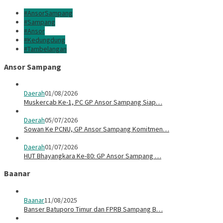
#AnsorSampang
#Sampang
#Ansor
#Kedungdung
#Tambelangan
Ansor Sampang
Daerah
01/08/2026
Muskercab Ke-1, PC GP Ansor Sampang Siap…
Daerah
05/07/2026
Sowan Ke PCNU, GP Ansor Sampang Komitmen…
Daerah
01/07/2026
HUT Bhayangkara Ke-80: GP Ansor Sampang …
Baanar
Baanar
11/08/2025
Banser Batuporo Timur dan FPRB Sampang B…