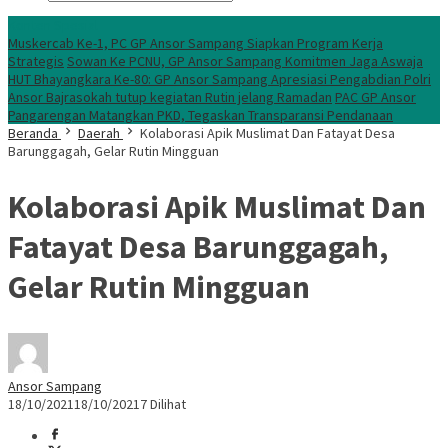
Konten Spesial
Muskercab Ke-1, PC GP Ansor Sampang Siapkan Program Kerja
Strategis
Sowan Ke PCNU, GP Ansor Sampang Komitmen Jaga Aswaja
HUT Bhayangkara Ke-80: GP Ansor Sampang Apresiasi Pengabdian Polri
Ansor Bajrasokah tutup kegiatan Rutin jelang Ramadan
PAC GP Ansor
Pangarengan Matangkan PKD, Tegaskan Transparansi Pendanaan
Beranda
Daerah
Kolaborasi Apik Muslimat Dan Fatayat Desa
Barunggagah, Gelar Rutin Mingguan
Kolaborasi Apik Muslimat Dan
Fatayat Desa Barunggagah,
Gelar Rutin Mingguan
Ansor Sampang
18/10/2021
18/10/2021
7 Dilihat