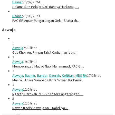
Baanar
26/07/2024
Selamatkan Pelajar Dari Bahaya Narkoba, …
Baanar
25/06/2023
PAC GP Ansor Pangarengan Gelar Silaturah…
Aswaja
1
Aswaja
25 Dilihat
Gus Khoiron, Pimpin Tahlil Kediaman Ibun…
2
Aswaja
19 Dilihat
Memperingati Maulid Nabi Muhammad, PAC G…
3
Aswaja
,
Baanar
,
Banser
,
Daerah
,
KeNUan
,
MDS RA
17 Dilihat
Mesra!, Ansor Sampang Kota Sowan Ke Pemi…
4
Aswaja
12 Dilihat
Ngarep Barokah PAC GP Ansor Pangarengan …
5
Aswaja
12 Dilihat
Rawat Tradisi Aswaja An – Nahdliya…