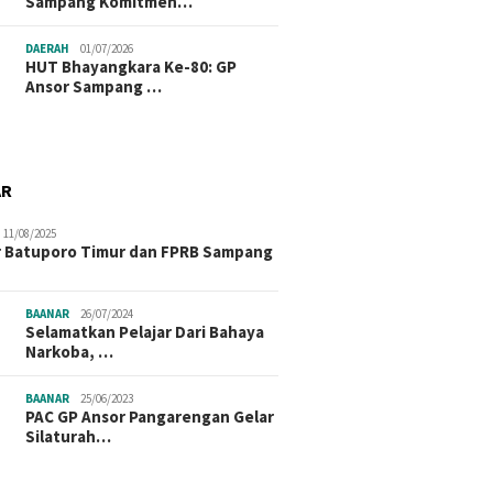
Sampang Komitmen…
DAERAH
01/07/2026
HUT Bhayangkara Ke-80: GP
Ansor Sampang …
AR
11/08/2025
 Batuporo Timur dan FPRB Sampang
BAANAR
26/07/2024
Selamatkan Pelajar Dari Bahaya
Narkoba, …
BAANAR
25/06/2023
PAC GP Ansor Pangarengan Gelar
Silaturah…