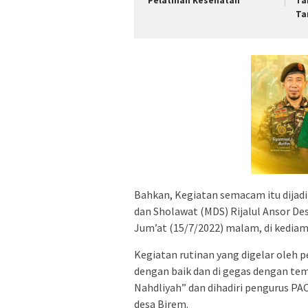
Pelatihan Kesehatan
Ta
Ta
Bahkan, Kegiatan semacam itu dijadik
dan Sholawat (MDS) Rijalul Ansor De
Jum’at (15/7/2022) malam, di kedia
Kegiatan rutinan yang digelar oleh 
dengan baik dan di gegas dengan te
Nahdliyah” dan dihadiri pengurus PA
desa Birem.