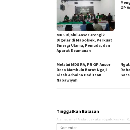
Meng
GP A
MDS Rijalul Ansor Jrengik
Digelar di Mapolsek, Perkuat
Sinergi Ulama, Pemuda, dan
Aparat Keamanan
Melalui MDS RA, PR GP Ansor
Ngal
Desa Mambulu Barat Ngaji
Roba
Kitab Arbaina Haditsan
Baca
Nabawiyah
Tinggalkan Balasan
Alamat email Anda tidak akan dipublikasikan.
Ru