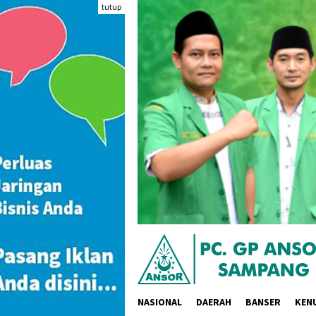
Loncat
tutup
ke
konten
NASIONAL
DAERAH
BANSER
KEN