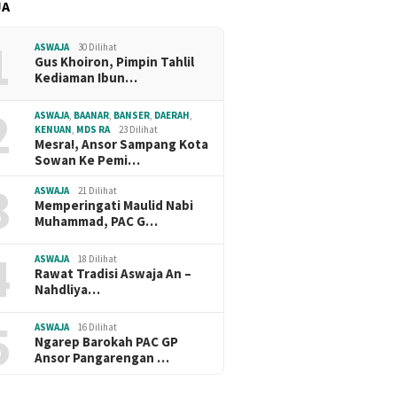
JA
1
ASWAJA
30 Dilihat
Gus Khoiron, Pimpin Tahlil
Kediaman Ibun…
2
ASWAJA
,
BAANAR
,
BANSER
,
DAERAH
,
KENUAN
,
MDS RA
23 Dilihat
Mesra!, Ansor Sampang Kota
Sowan Ke Pemi…
3
ASWAJA
21 Dilihat
Memperingati Maulid Nabi
Muhammad, PAC G…
4
ASWAJA
18 Dilihat
Rawat Tradisi Aswaja An –
Nahdliya…
5
ASWAJA
16 Dilihat
Ngarep Barokah PAC GP
Ansor Pangarengan …