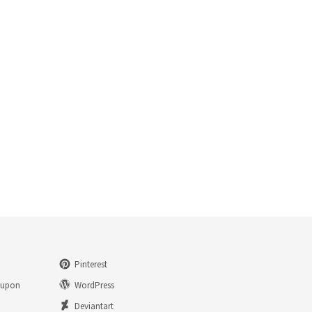
Pinterest
eupon
WordPress
n
Deviantart