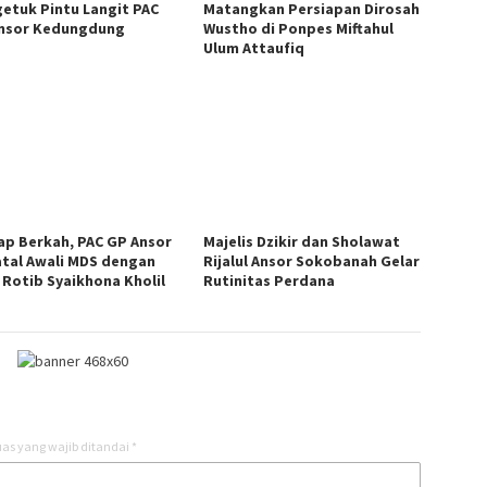
etuk Pintu Langit PAC
Matangkan Persiapan Dirosah
nsor Kedungdung
Wustho di Ponpes Miftahul
Ulum Attaufiq
ap Berkah, PAC GP Ansor
Majelis Dzikir dan Sholawat
tal Awali MDS dengan
Rijalul Ansor Sokobanah Gelar
 Rotib Syaikhona Kholil
Rutinitas Perdana
as yang wajib ditandai
*