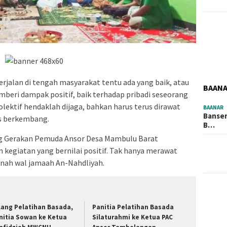
erjalan di tengah masyarakat tentu ada yang baik, atau
BAAN
mberi dampak positif, baik terhadap pribadi seseorang
ektif hendaklah dijaga, bahkan harus terus dirawat
BAANAR
Banser
us berkembang.
B…
ng Gerakan Pemuda Ansor Desa Mambulu Barat
egiatan yang bernilai positif. Tak hanya merawat
unnah wal jamaah An-Nahdliyah.
lang Pelatihan Basada,
Panitia Pelatihan Basada
nitia Sowan ke Ketua
Silaturahmi ke Ketua PAC