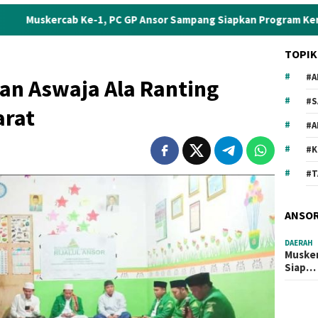
 Ke-1, PC GP Ansor Sampang Siapkan Program Kerja Strategis
TOPIK
#A
an Aswaja Ala Ranting
#S
arat
#
#
#T
ANSO
DAERAH
Musker
Siap…