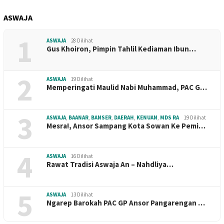
ASWAJA
1
ASWAJA
28 Dilihat
Gus Khoiron, Pimpin Tahlil Kediaman Ibun…
2
ASWAJA
19 Dilihat
Memperingati Maulid Nabi Muhammad, PAC G…
3
ASWAJA
,
BAANAR
,
BANSER
,
DAERAH
,
KENUAN
,
MDS RA
19 Dilihat
Mesra!, Ansor Sampang Kota Sowan Ke Pemi…
4
ASWAJA
16 Dilihat
Rawat Tradisi Aswaja An – Nahdliya…
5
ASWAJA
13 Dilihat
Ngarep Barokah PAC GP Ansor Pangarengan …