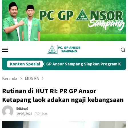
Loncat
ke
konten
Menu
Mobile
skercab Ke-1, PC GP Ansor Sampang Siapkan Program Kerja Stra
Konten Spesial
Beranda
MDS RA
Rutinan di HUT RI: PR GP Ansor
Ketapang laok adakan ngaji kebangsaan
Editing2
19/08/2022
7 Dilihat