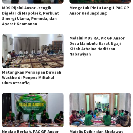
MDS Rijalul Ansor Jrengik
Mengetuk Pintu Langit PAC GP
Digelar di Mapolsek, Perkuat
Ansor Kedungdung
Sinergi Ulama, Pemuda, dan
Aparat Keamanan
Melalui MDS RA, PR GP Ansor
Desa Mambulu Barat Ngaji
Kitab Arbaina Haditsan
Nabawiyah
Matangkan Persiapan Dirosah
Wustho di Ponpes Miftahul
Ulum Attaufiq
Ngalap Berkah, PAC GP Ansor
Majelis Dzikir dan Sholawat