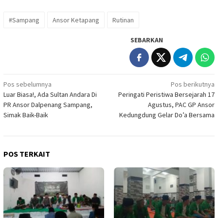
#Sampang
Ansor Ketapang
Rutinan
SEBARKAN
Navigasi
Pos sebelumnya
Pos berikutnya
Luar Biasa!, Ada Sultan Andara Di
Peringati Peristiwa Bersejarah 17
pos
PR Ansor Dalpenang Sampang,
Agustus, PAC GP Ansor
Simak Baik-Baik
Kedungdung Gelar Do’a Bersama
POS TERKAIT