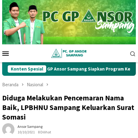
Loncat
ke
konten
Menu
Mobile
ab Ke-1, PC GP Ansor Sampang Siapkan Program Kerja Strategis
Konten Spesial
Beranda
Nasional
Diduga Melakukan Pencemaran Nama
Baik, LPBHNU Sampang Keluarkan Surat
Somasi
Ansor Sampang
10/10/2021
8 Dilihat