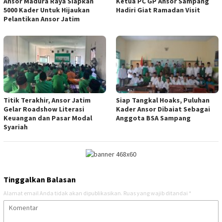
Ansor Madura Raya Siapkan
Ketua PC GP Ansor Sampang
5000 Kader Untuk Hijaukan
Hadiri Giat Ramadan Visit
Pelantikan Ansor Jatim
Titik Terakhir, Ansor Jatim
Siap Tangkal Hoaks, Puluhan
Gelar Roadshow Literasi
Kader Ansor Dibaiat Sebagai
Keuangan dan Pasar Modal
Anggota BSA Sampang
Syariah
Tinggalkan Balasan
Alamat email Anda tidak akan dipublikasikan.
Ruas yang wajib ditandai
*