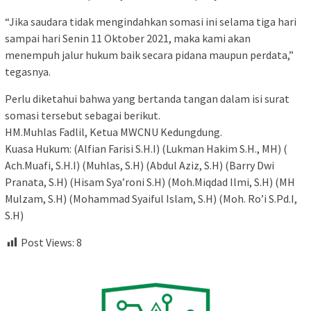
“Jika saudara tidak mengindahkan somasi ini selama tiga hari
sampai hari Senin 11 Oktober 2021, maka kami akan
menempuh jalur hukum baik secara pidana maupun perdata,”
tegasnya.
Perlu diketahui bahwa yang bertanda tangan dalam isi surat
somasi tersebut sebagai berikut.
HM.Muhlas Fadlil, Ketua MWCNU Kedungdung.
Kuasa Hukum: (Alfian Farisi S.H.I) (Lukman Hakim S.H., MH) (
Ach.Muafi, S.H.I) (Muhlas, S.H) (Abdul Aziz, S.H) (Barry Dwi
Pranata, S.H) (Hisam Sya’roni S.H) (Moh.Miqdad Ilmi, S.H) (MH
Mulzam, S.H) (Mohammad Syaiful Islam, S.H) (Moh. Ro’i S.Pd.I,
S.H)
Post Views:
8