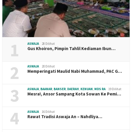
1
ASWAJA
28 Dilihat
Gus Khoiron, Pimpin Tahlil Kediaman Ibun…
2
ASWAJA
20 Dilihat
Memperingati Maulid Nabi Muhammad, PAC G…
3
ASWAJA
,
BAANAR
,
BANSER
,
DAERAH
,
KENUAN
,
MDS RA
19 Dilihat
Mesra!, Ansor Sampang Kota Sowan Ke Pemi…
4
ASWAJA
16 Dilihat
Rawat Tradisi Aswaja An – Nahdliya…