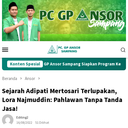
Loncat
ke
konten
Menu
Mobile
ab Ke-1, PC GP Ansor Sampang Siapkan Program Kerja Strategis
Konten Spesial
Beranda
Ansor
Sejarah Adipati Mertosari Terlupakan,
Lora Najmuddin: Pahlawan Tanpa Tanda
Jasa!
Editing2
16/08/2022
51 Dilihat