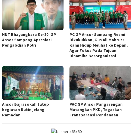
HUT Bhayangkara Ke-80: GP
PC GP Ansor Sampang Resmi
Ansor Sampang Apresiasi
Dikukuhkan, Gus Ali Mahrus:
Pengabdian Polri
Kami Hidup Melihat ke Depan,
Agar Fokus Pada Tujuan
Dinamika Berorganisasi
Ansor Bajrasokah tutup
PAC GP Ansor Pangarengan
kegiatan Rutin jelang
Matangkan PKD, Tegaskan
Ramadan
Transparansi Pendanaan