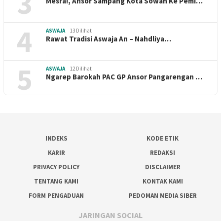
3
Mesra!, Ansor Sampang Kota Sowan Ke Pemi…
4
ASWAJA
13 Dilihat
Rawat Tradisi Aswaja An – Nahdliya…
5
ASWAJA
12 Dilihat
Ngarep Barokah PAC GP Ansor Pangarengan …
INDEKS
KODE ETIK
KARIR
REDAKSI
PRIVACY POLICY
DISCLAIMER
TENTANG KAMI
KONTAK KAMI
FORM PENGADUAN
PEDOMAN MEDIA SIBER
JARINGAN SOCIAL