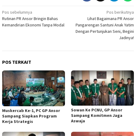
Navigasi
Pos sebelumnya
Pos berikutnya
Rutinan PR Ansor Bringin Bahas
Lihat Bagaimana PR Ansor
pos
Kemandirian Ekonomi Tanpa Modal
Pangarengan Santuni Anak Yatim
Dengan Pertunjukan Seni, Begini
Jadinya!
POS TERKAIT
Sowan Ke PCNU, GP Ansor
Muskercab Ke-1, PC GP Ansor
Sampang Komitmen Jaga
Sampang Siapkan Program
Aswaja
Kerja Strategis