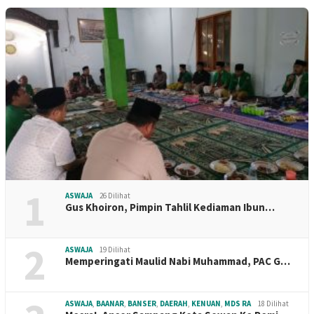
1
ASWAJA
26 Dilihat
Gus Khoiron, Pimpin Tahlil Kediaman Ibun…
2
ASWAJA
19 Dilihat
Memperingati Maulid Nabi Muhammad, PAC G…
ASWAJA
,
BAANAR
,
BANSER
,
DAERAH
,
KENUAN
,
MDS RA
18 Dilihat