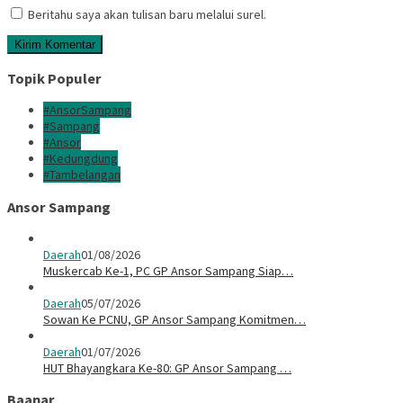
Beritahu saya akan tulisan baru melalui surel.
Topik Populer
#AnsorSampang
#Sampang
#Ansor
#Kedungdung
#Tambelangan
Ansor Sampang
Daerah
01/08/2026
Muskercab Ke-1, PC GP Ansor Sampang Siap…
Daerah
05/07/2026
Sowan Ke PCNU, GP Ansor Sampang Komitmen…
Daerah
01/07/2026
HUT Bhayangkara Ke-80: GP Ansor Sampang …
Baanar