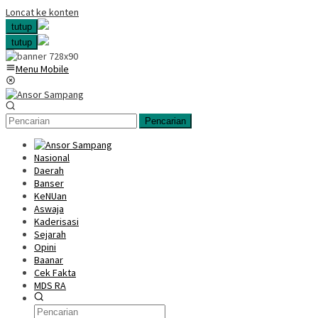
Loncat ke konten
tutup
tutup
Menu Mobile
Pencarian
Nasional
Daerah
Banser
KeNUan
Aswaja
Kaderisasi
Sejarah
Opini
Baanar
Cek Fakta
MDS RA