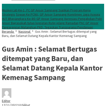
Konten Spesial
Muskercab Ke-1, PC GP Ansor Sampang Siapkan Program Kerja
Strategis
Sowan Ke PCNU, GP Ansor Sampang Komitmen Jaga Aswaja
HUT Bhayangkara Ke-80: GP Ansor Sampang Apresiasi Pengabdian Polri
Ansor Bajrasokah tutup kegiatan Rutin jelang Ramadan
PAC GP Ansor
Pangarengan Matangkan PKD, Tegaskan Transparansi Pendanaan
Beranda
Nasional
Gus Amin : Selamat Bertugas ditempat yang
Baru, dan Selamat Datang Kepala Kantor Kemenag Sampang
Gus Amin : Selamat Bertugas
ditempat yang Baru, dan
Selamat Datang Kepala Kantor
Kemenag Sampang
Editor
17/11/2022
10 Dilihat