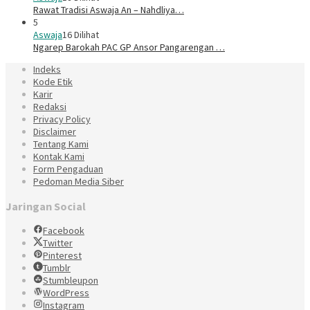
Rawat Tradisi Aswaja An – Nahdliya…
5
Aswaja
16 Dilihat
Ngarep Barokah PAC GP Ansor Pangarengan …
Indeks
Kode Etik
Karir
Redaksi
Privacy Policy
Disclaimer
Tentang Kami
Kontak Kami
Form Pengaduan
Pedoman Media Siber
Jaringan Social
Facebook
Twitter
Pinterest
Tumblr
Stumbleupon
WordPress
Instagram