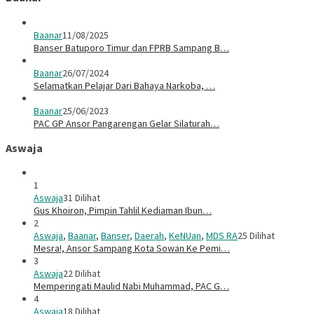
Baanar
11/08/2025
Banser Batuporo Timur dan FPRB Sampang B…
Baanar
26/07/2024
Selamatkan Pelajar Dari Bahaya Narkoba, …
Baanar
25/06/2023
PAC GP Ansor Pangarengan Gelar Silaturah…
Aswaja
1
Aswaja
31 Dilihat
Gus Khoiron, Pimpin Tahlil Kediaman Ibun…
2
Aswaja
,
Baanar
,
Banser
,
Daerah
,
KeNUan
,
MDS RA
25 Dilihat
Mesra!, Ansor Sampang Kota Sowan Ke Pemi…
3
Aswaja
22 Dilihat
Memperingati Maulid Nabi Muhammad, PAC G…
4
Aswaja
18 Dilihat